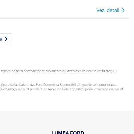
Vezi detalii
te
țineți că pot fi necesare piese suplimentare. Oferta este valabilă în limita stocului
 fi obținute de la dealerul dvs. Ford. Denumirea Bluetooth® și logourile sunt proprietatea
Pod și logourile sunt proprietatea Apple Inc. Celelalte mărci și denumiri comerciale sunt
LUMEA FORD