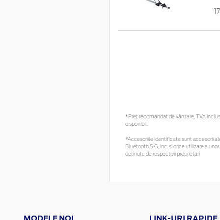
1
*Preţ recomandat de vânzare, TVA inclus. 
disponibil.
*Accesoriile identificate sunt accesorii ale
Bluetooth SIG, Inc. și orice utilizare a 
deținute de respectivii proprietari
MODELE NOI
LINK-URI RAPIDE