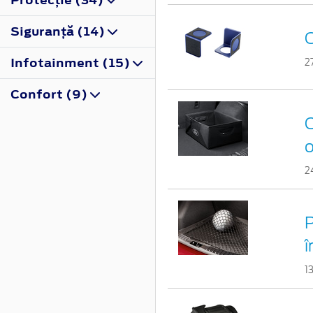
Siguranţă (14)
O
Infotainment (15)
2
Confort (9)
C
o
2
P
î
1