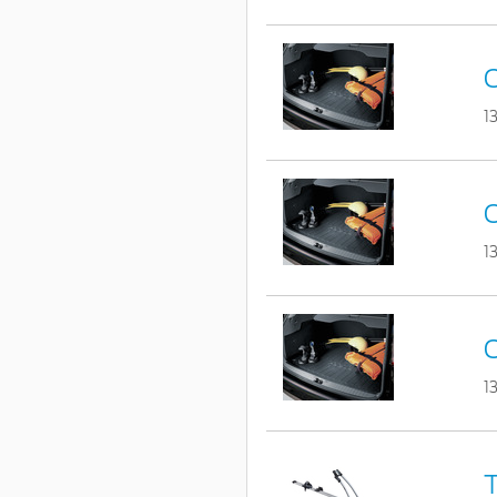
C
1
C
1
C
1
T