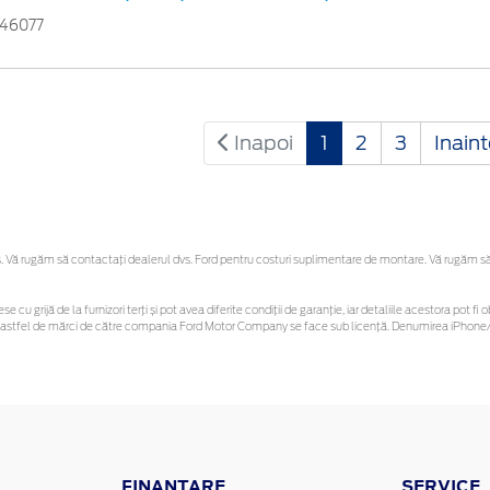
746077
Inapoi
1
2
3
Inain
Vă rugăm să contactaţi dealerul dvs. Ford pentru costuri suplimentare de montare. Vă rugăm să re
se cu grijă de la furnizori terți și pot avea diferite condiții de garanție, iar detaliile acestora pot
unor astfel de mărci de către compania Ford Motor Company se face sub licență. Denumirea iPhone/i
FINANTARE
SERVICE