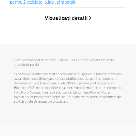
pentru 2 biciclete, pliabil și rabatabil
Vizualizați detalii
*Preţ recomandat de vânzare, TVA inclus. Oferta este valabilă în limita
stocului disponibil.
*Accesoriile identificate sunt accesorii alese cu grijă de la furnizori terți și pot
avea diferite condiții de garanție, iar detaliile acestora pot fi obținute de la
dealerul dvs. Ford. Denumirea Bluetooth® și logourile sunt proprietatea
Bluetooth SIG, Inc. și orice utilizare a unor astfel de mărci de către compania
Ford Motor Company se face sub licență. Denumirea iPhone/iPod și
logourile sunt proprietatea Apple Inc. Celelalte mărci și denumiri comerciale
sunt deținute de respectivii proprietari.