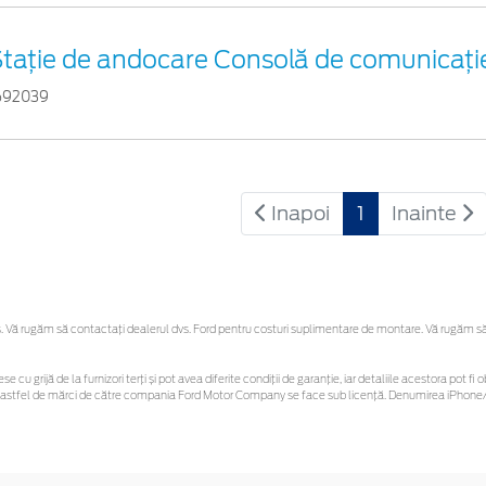
taţie de andocare Consolă de comunicaţi
692039
Inapoi
1
Inainte
Vă rugăm să contactaţi dealerul dvs. Ford pentru costuri suplimentare de montare. Vă rugăm să re
se cu grijă de la furnizori terți și pot avea diferite condiții de garanție, iar detaliile acestora pot
unor astfel de mărci de către compania Ford Motor Company se face sub licență. Denumirea iPhone/i