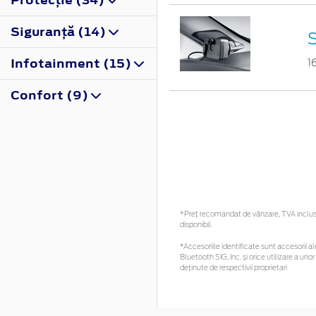
Siguranţă (14)
S
Infotainment (15)
1
Confort (9)
*Preţ recomandat de vânzare, TVA inclus. 
disponibil.
*Accesoriile identificate sunt accesorii ale
Bluetooth SIG, Inc. și orice utilizare a 
deținute de respectivii proprietari