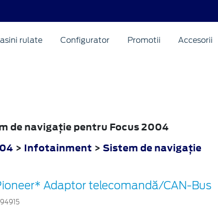
asini rulate
Configurator
Promotii
Accesorii
tem de navigaţie pentru Focus 2004
004
>
Infotainment
>
Sistem de navigaţie
Pioneer* Adaptor telecomandă/CAN-Bus
794915