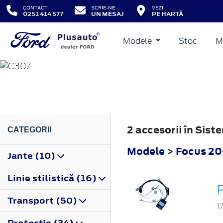
CONTACT
SCRIE-NE
VEZI
0251 414 577
UN MESAJ
PE HARTĂ
Modele
Stoc
M
FOCUS
2004
2 accesorii în Sis
CATEGORII
Modele
>
Focus 2
Jante (10)
Linie stilistică (16)
Transport (50)
1
Protecţie (34)