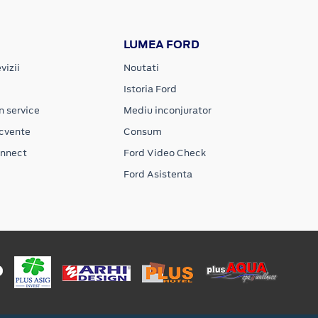
LUMEA FORD
vizii
Noutati
Istoria Ford
n service
Mediu inconjurator
ecvente
Consum
onnect
Ford Video Check
Ford Asistenta