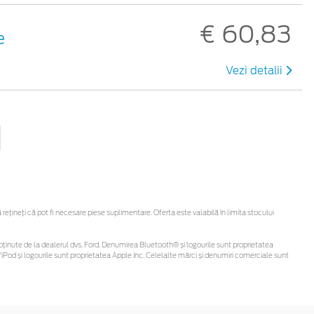
€ 60,83
e
Vezi detalii
țineți că pot fi necesare piese suplimentare. Oferta este valabilă în limita stocului
 fi obținute de la dealerul dvs. Ford. Denumirea Bluetooth® și logourile sunt proprietatea
Pod și logourile sunt proprietatea Apple Inc. Celelalte mărci și denumiri comerciale sunt