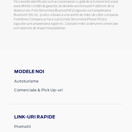
*Accesoriile identificate sunt accesorii alese cu grijă de la furnizori terți și pot
avea diferite condiții de garanție, iar detaliile acestora pot fi obținute de la
dealerul dvs. Ford. Denumirea Bluetooth® și logourile sunt proprietatea
Bluetooth SIG, Inc. și orice utilizare a unor astfel de mărci de către compania
Ford Motor Company se face sub licență. Denumirea iPhone/iPod și
logourile sunt proprietatea Apple Inc. Celelalte mărci și denumiri comerciale
sunt deținute de respectivii proprietari.
MODELE NOI
Autoturisme
Comerciale & Pick Up-uri
LINK-URI RAPIDE
Promotii