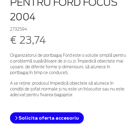
PENTRU FORD FOCUS
2004
2732594
€ 23,74
Organizatorul de portbagaj Ford este o soluție simplă pentru
o problemă supărătoare de zi cu zi. Împiedică obiectele mai
ușoare, de diferite forme și dimensiuni, să alunece în
portbagaj în timp ce conduceți.
A se reține: produsul împiedică obiectele să alunece în
condiții de șofat normale și nu este un înlocuitor sau nu este
adecvat pentru fixarea bagajelor.
Solicita oferta accesoriu