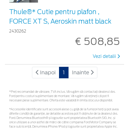
Thule®* Cutie pentru plafon ,
FORCE XT S, Aeroskin matt black
2430262
€ 508,85
Vezi detalii
Inapoi
1
Inainte
*Preţ recomandat de vânzare, TVA inclus. Vă rugăm să contactaţi dealerul dvs.
Ford pentru costuri suplimentare de montare. Vă rugăm să rețineți că pot fi
necesare piese suplimentare. Oferta este valabilă în limita stocului disponibil.
*Accesoriile identificate sunt accesorii alese cu grijă de la furnizori terți și pot avea
diferite condiții de garanție, iar detaliile acestora pot fi obținute de la dealerul dvs.
Ford. Denumirea Bluetooth® și logourile sunt proprietatea Bluetooth SIG, Inc. și
orice utilizare a unor astfel de mărci de către compania Ford Motor Company se
face sub licență. Denumirea iPhone/iPod și logourile sunt proprietatea Apple Inc.