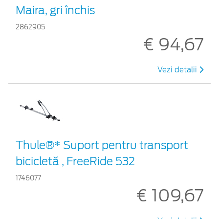
Maira, gri închis
2862905
€ 94,67
Vezi detalii
Thule®* Suport pentru transport
bicicletă , FreeRide 532
1746077
€ 109,67