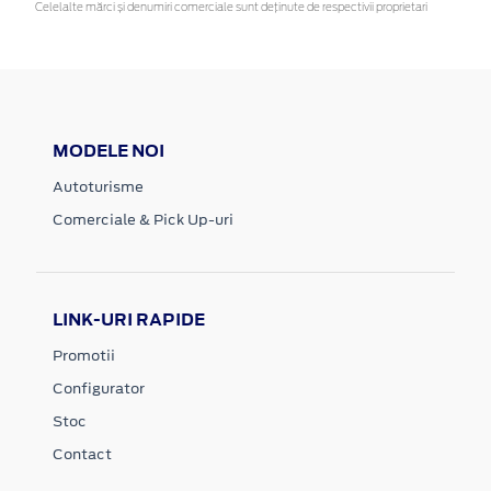
Celelalte mărci și denumiri comerciale sunt deținute de respectivii proprietari
MODELE NOI
Autoturisme
Comerciale & Pick Up-uri
LINK-URI RAPIDE
Promotii
Configurator
Stoc
Contact