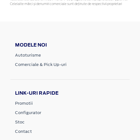
Celelalte mărci și denumiri comerciale sunt deținute de respectivii proprietari
MODELE NOI
Autoturisme
Comerciale & Pick Up-uri
LINK-URI RAPIDE
Promotii
Configurator
Stoc
Contact