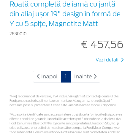
Roată completă de iarnă cu jantă
din aliaj ușor 19" design în formă de
Y cu 5 spiţe, Magnetite Matt
2830010
€ 457,56
Vezi detalii
Inapoi
1
Inainte
*Preţ recomandat de vânzare, TVA inclus. Vă rugăm să contactaţi dealerul dvs.
Ford pentru costuri suplimentare de montare. Vă rugăm să rețineți că pot fi
necesare piese suplimentare. Oferta este valabilă în limita stocului disponibil.
*Accesoriile identificate sunt accesorii alese cu grijă de la furnizori terți și pot avea
diferite condiții de garanție, iar detaliile acestora pot fi obținute de la dealerul dvs.
Ford. Denumirea Bluetooth® și logourile sunt proprietatea Bluetooth SIG, Inc. și
orice utilizare a unor astfel de mărci de către compania Ford Motor Company se
face sub licență. Denumirea iPhone/iPod și logourile sunt proprietatea Apple Inc.