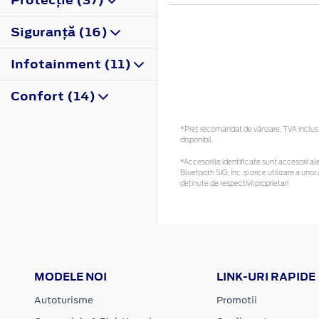
Siguranţă (16)
Infotainment (11)
Confort (14)
*Preţ recomandat de vânzare, TVA inclus. 
disponibil.
*Accesoriile identificate sunt accesorii ale
Bluetooth SIG, Inc. și orice utilizare a u
deținute de respectivii proprietari
MODELE NOI
LINK-URI RAPIDE
Autoturisme
Promotii