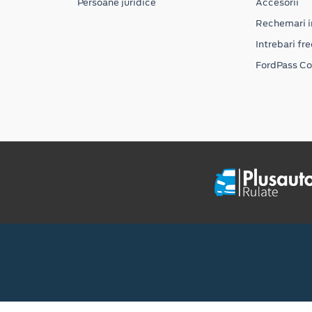
Persoane juridice
Accesorii
Rechemari i
Intrebari fr
FordPass C