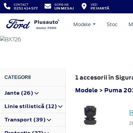
CONTACT
SCRIE-NE
VEZI
0251 414 577
UN MESAJ
PE HARTĂ
Modele
Stoc
M
PUMA
2019
1 accesorii în Sig
CATEGORII
Modele
>
Puma 20
Jante (26)
Linie stilistică (12)
B
Transport (39)
2
Protecţie (37)