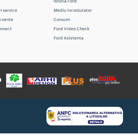
Istoria Ford
n service
Mediu inconjurator
ecvente
Consum
onnect
Ford Video Check
Ford Asistenta