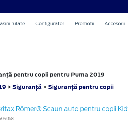
asini rulate
Configurator
Promotii
Accesorii
uranţă pentru copii pentru Puma 2019
19
>
Siguranţă
>
Siguranţă pentru copii
ritax Römer® Scaun auto pentru copii Kidf
604058