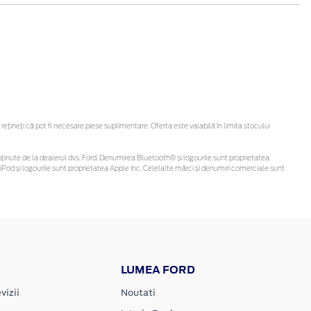
ineți că pot fi necesare piese suplimentare. Oferta este valabilă în limita stocului
 fi obținute de la dealerul dvs. Ford. Denumirea Bluetooth® și logourile sunt proprietatea
Pod și logourile sunt proprietatea Apple Inc. Celelalte mărci și denumiri comerciale sunt
LUMEA FORD
vizii
Noutati