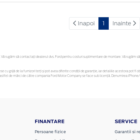
Inapoi
1
Inainte
Vă rugăm să contactaţi dealerul dvs. Ford pentru costuri suplimentare de montare. Vă rugăm să reț
se cu grijă de la furnizori terți și pot avea diferite condiții de garanție, iar detaliile acestora pot
nor astfel de mărci de către compania Ford Motor Company se face sub licență. Denumirea iPhone/i
FINANTARE
SERVICE
Persoane fizice
Garantii si re