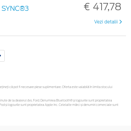
€ 417,78
an SYNC®3
Vezi detalii
neți că pot fi necesare piese suplimentare. Oferta este valabilă în limita stocului
fi obținute de la dealerul dvs. Ford. Denumirea Bluetooth® și logourile sunt proprietatea
od și logourile sunt proprietatea Apple Inc. Celelalte mărci și denumiri comerciale sunt