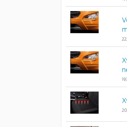
V
m
22
X
n
19
X
20