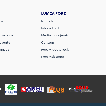
LUMEA FORD
vizii
Noutati
Istoria Ford
n service
Mediu inconjurator
ecvente
Consum
onnect
Ford Video Check
Ford Asistenta