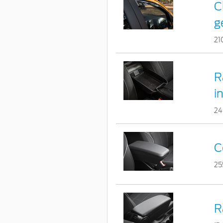
C
g
21
R
i
24
C
25
R