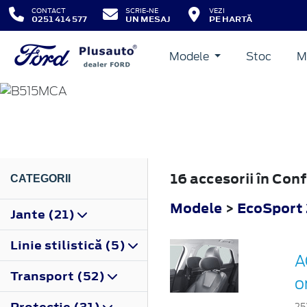
CONTACT
SCRIE-NE
VEZI
0251 414 577
UN MESAJ
PE HARTĂ
Modele
Stoc
M
ECOSPORT
2017
16 accesorii în Con
CATEGORII
Modele
>
EcoSport
Jante (21)
Linie stilistică (5)
A
Transport (52)
o
Protecţie (31)