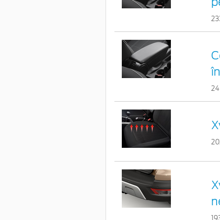
p
23
C
î
24
X
20
X
n
19