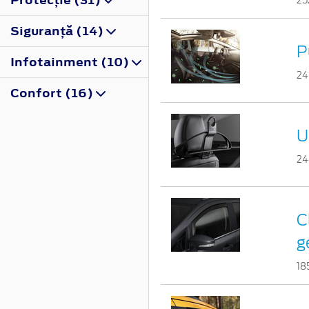
25
Siguranţă (14)
P
Infotainment (10)
24
Confort (16)
U
24
C
g
18