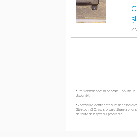
C
ș
27
*Preţ recomandat de vânzare, TVA inclus. Vă
disponibil.
*Accesoriile identificate sunt accesorii ales
Bluetooth SIG, Inc. și orice utilizare a un
deținute de respectivii proprietari