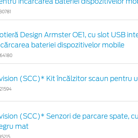
entru încărcarea bateriei dispozitivelor mo
30781
otieră Design Armster OE1, cu slot USB int
ncărcarea bateriei dispozitivelor mobile
64180
vision (SCC)* Kit încălzitor scaun pentru 
21594
vision (SCC)* Senzori de parcare spate, cu
egru mat
35215