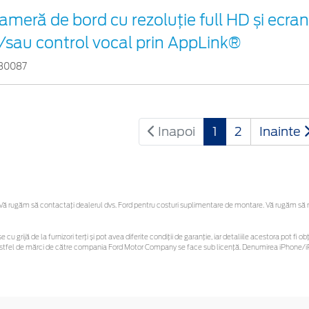
ameră de bord cu rezoluție full HD și ecr
i/sau control vocal prin AppLink®
30087
Inapoi
1
2
Inainte
 rugăm să contactaţi dealerul dvs. Ford pentru costuri suplimentare de montare. Vă rugăm să reți
e cu grijă de la furnizori terți și pot avea diferite condiții de garanție, iar detaliile acestora pot 
or astfel de mărci de către compania Ford Motor Company se face sub licență. Denumirea iPhone/iP