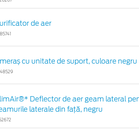
20207
urificator de aer
85741
meraș cu unitate de suport, culoare negru
48529
limAir®* Deflector de aer geam lateral pe
eamurile laterale din faţă, negru
52672