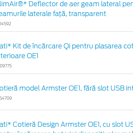
limAir®* Deflector de aer geam lateral pe
eamurile laterale faţă, transparent
04592
ati* Kit de încărcare Qi pentru plasarea cot
nterioare OE1
09775
otieră model Armster OE1, fără slot USB in
54709
ati* Cotieră Design Armster OE1, cu slot U