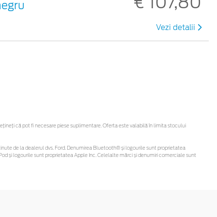
€ 107,80
negru
Vezi detalii
neți că pot fi necesare piese suplimentare. Oferta este valabilă în limita stocului
fi obținute de la dealerul dvs. Ford. Denumirea Bluetooth® și logourile sunt proprietatea
od și logourile sunt proprietatea Apple Inc. Celelalte mărci și denumiri comerciale sunt