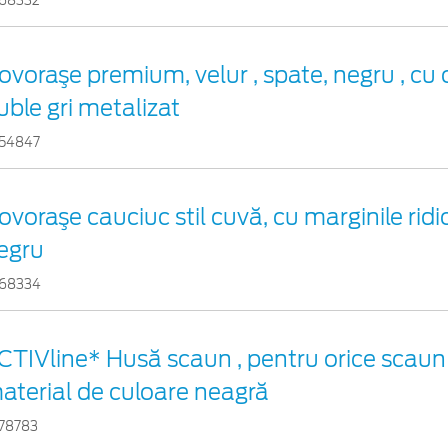
68332
ovoraşe premium, velur , spate, negru , cu 
uble gri metalizat
54847
ovoraşe cauciuc stil cuvă, cu marginile ridic
egru
68334
CTIVline* Husă scaun , pentru orice scaun
aterial de culoare neagră
78783