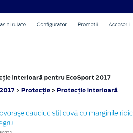
asini rulate
Configurator
Promotii
Accesorii
ecţie interioară pentru EcoSport 2017
 2017
>
Protecţie
>
Protecţie interioară
ovoraşe cauciuc stil cuvă cu marginile ridic
egru