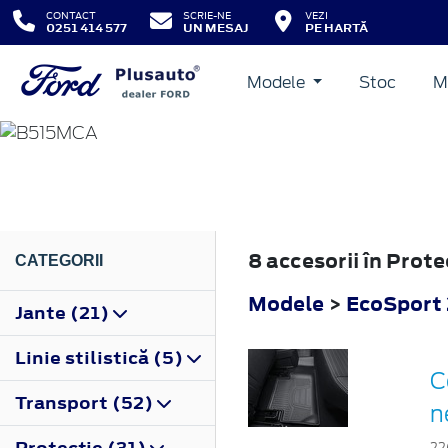
CONTACT
SCRIE-NE
VEZI
0251 414 577
UN MESAJ
PE HARTĂ
Modele
Stoc
M
ECOSPORT
2017
8 accesorii în Prot
CATEGORII
Modele
>
EcoSport
Jante (21)
Linie stilistică (5)
C
Transport (52)
n
Protecţie (31)