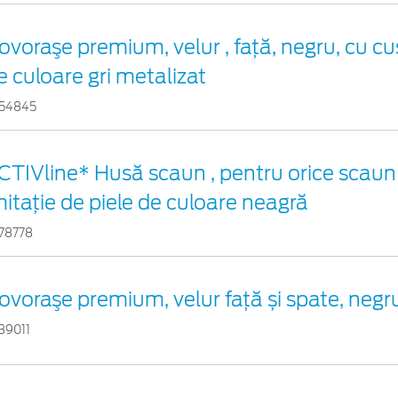
ovoraşe premium, velur , față, negru, cu cu
e culoare gri metalizat
54845
CTIVline* Husă scaun , pentru orice scaun
mitație de piele de culoare neagră
78778
ovoraşe premium, velur față și spate, negr
39011