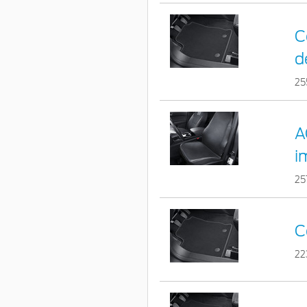
C
d
25
A
i
25
C
22