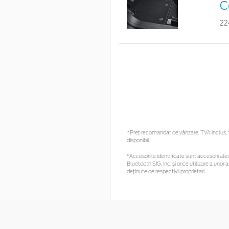
C
22
*Preţ recomandat de vânzare, TVA inclus. Vă
disponibil.
*Accesoriile identificate sunt accesorii ales
Bluetooth SIG, Inc. și orice utilizare a un
deținute de respectivii proprietari