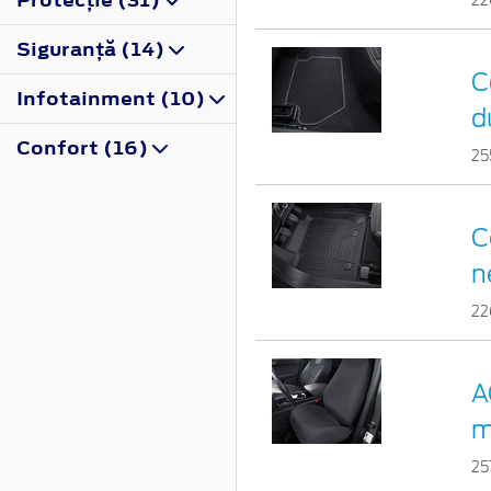
22
Siguranţă (14)
C
Infotainment (10)
d
Confort (16)
25
C
n
22
A
m
25