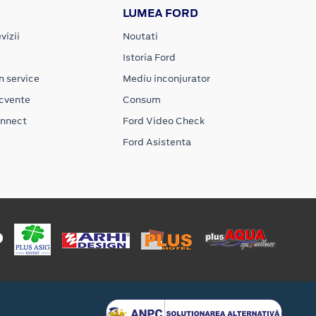
LUMEA FORD
vizii
Noutati
Istoria Ford
n service
Mediu inconjurator
ecvente
Consum
onnect
Ford Video Check
Ford Asistenta