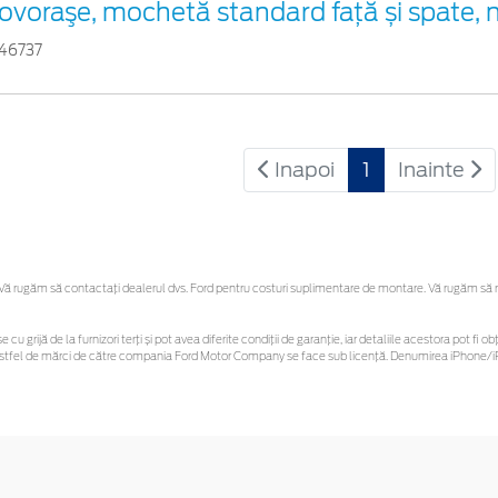
ovoraşe, mochetă standard față și spate, 
46737
Inapoi
1
Inainte
 rugăm să contactaţi dealerul dvs. Ford pentru costuri suplimentare de montare. Vă rugăm să reți
e cu grijă de la furnizori terți și pot avea diferite condiții de garanție, iar detaliile acestora pot 
or astfel de mărci de către compania Ford Motor Company se face sub licență. Denumirea iPhone/iP