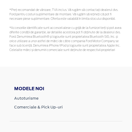
*Preţ recomandat de vânzare, TVA inclus. Vă rugăm să contactaţi dealerul dvs.
Ford pentru costuri suplimentare de montare. Vă rugăm să rețineți că pot fi
necesare piese suplimentare. Oferta este valabilă în limita stocului disponibil.
*Accesoriile identificate sunt accesorii alese cu grijă de la furnizori terți și pot avea
diferite condiții de garanție, iar detaliile acestora pot fi obținute de la dealerul dvs.
Ford. Denumirea Bluetooth® și logourile sunt proprietatea Bluetooth SIG, Inc. și
orice utilizare a unor astfel de mărci de către compania Ford Motor Company se
face sub licență. Denumirea iPhone/iPod și logourile sunt proprietatea Apple Inc.
Celelalte mărci și denumiri comerciale sunt deținute de respectivii proprietari
MODELE NOI
Autoturisme
Comerciale & Pick Up-uri