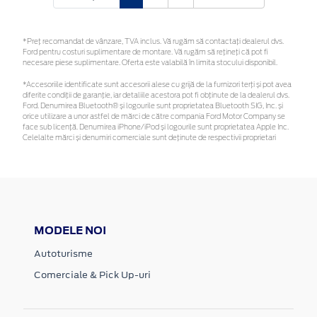
*Preţ recomandat de vânzare, TVA inclus. Vă rugăm să contactaţi dealerul dvs.
Ford pentru costuri suplimentare de montare. Vă rugăm să rețineți că pot fi
necesare piese suplimentare. Oferta este valabilă în limita stocului disponibil.
*Accesoriile identificate sunt accesorii alese cu grijă de la furnizori terți și pot avea
diferite condiții de garanție, iar detaliile acestora pot fi obținute de la dealerul dvs.
Ford. Denumirea Bluetooth® și logourile sunt proprietatea Bluetooth SIG, Inc. și
orice utilizare a unor astfel de mărci de către compania Ford Motor Company se
face sub licență. Denumirea iPhone/iPod și logourile sunt proprietatea Apple Inc.
Celelalte mărci și denumiri comerciale sunt deținute de respectivii proprietari
MODELE NOI
Autoturisme
Comerciale & Pick Up-uri