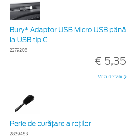
Bury* Adaptor USB Micro USB până
la USB tip C
2279208
€ 5,35
Vezi detalii
Perie de curățare a roților
2839483