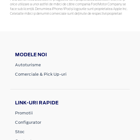
orice utilizare a unor astfel de mărci de către compania Ford Motor Company se
face sub licență. Denumirea iPhone/iPod și logourile sunt proprietatea Apple Inc.
Celelalte mărci și denumiri comerciale sunt deținute de respectivii proprietari
MODELE NOI
Autoturisme
Comerciale & Pick Up-uri
LINK-URI RAPIDE
Promotii
Configurator
Stoc