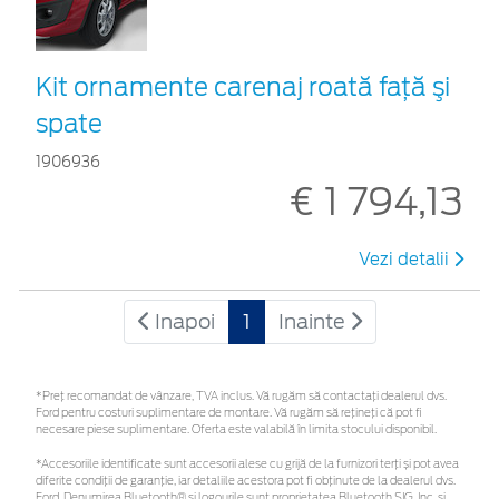
Kit ornamente carenaj roată faţă şi
spate
1906936
€ 1 794,13
Vezi detalii
Inapoi
1
Inainte
*Preţ recomandat de vânzare, TVA inclus. Vă rugăm să contactaţi dealerul dvs.
Ford pentru costuri suplimentare de montare. Vă rugăm să rețineți că pot fi
necesare piese suplimentare. Oferta este valabilă în limita stocului disponibil.
*Accesoriile identificate sunt accesorii alese cu grijă de la furnizori terți și pot avea
diferite condiții de garanție, iar detaliile acestora pot fi obținute de la dealerul dvs.
Ford. Denumirea Bluetooth® și logourile sunt proprietatea Bluetooth SIG, Inc. și