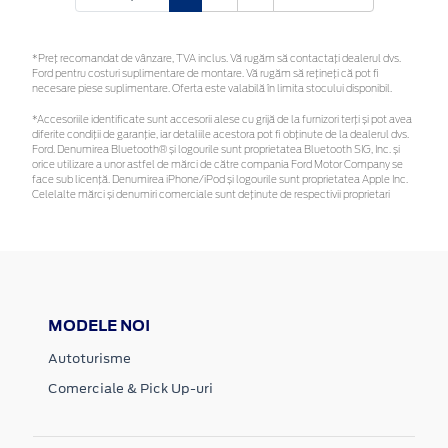
*Preţ recomandat de vânzare, TVA inclus. Vă rugăm să contactaţi dealerul dvs.
Ford pentru costuri suplimentare de montare. Vă rugăm să rețineți că pot fi
necesare piese suplimentare. Oferta este valabilă în limita stocului disponibil.
*Accesoriile identificate sunt accesorii alese cu grijă de la furnizori terți și pot avea
diferite condiții de garanție, iar detaliile acestora pot fi obținute de la dealerul dvs.
Ford. Denumirea Bluetooth® și logourile sunt proprietatea Bluetooth SIG, Inc. și
orice utilizare a unor astfel de mărci de către compania Ford Motor Company se
face sub licență. Denumirea iPhone/iPod și logourile sunt proprietatea Apple Inc.
Celelalte mărci și denumiri comerciale sunt deținute de respectivii proprietari
MODELE NOI
Autoturisme
Comerciale & Pick Up-uri