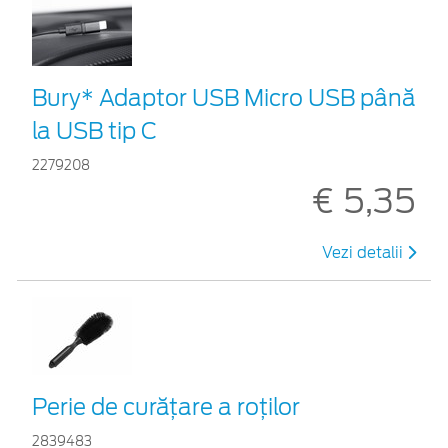
Bury* Adaptor USB Micro USB până
la USB tip C
2279208
€ 5,35
Vezi detalii
Perie de curățare a roților
2839483