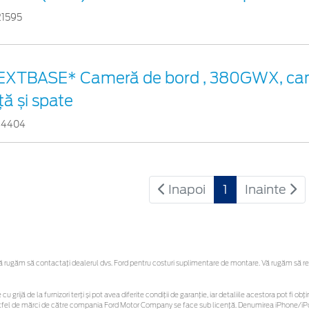
21595
EXTBASE* Cameră de bord , 380GWX, ca
ță și spate
34404
Inapoi
1
Inainte
rugăm să contactaţi dealerul dvs. Ford pentru costuri suplimentare de montare. Vă rugăm să rețin
cu grijă de la furnizori terți și pot avea diferite condiții de garanție, iar detaliile acestora pot fi
r astfel de mărci de către compania Ford Motor Company se face sub licență. Denumirea iPhone/iPo