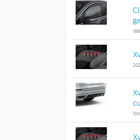
Cl
ge
18
Xv
20
Xv
c
193
Xv