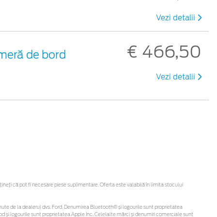
Vezi detalii
€ 466,50
meră de bord
Vezi detalii
eți că pot fi necesare piese suplimentare. Oferta este valabilă în limita stocului
 obținute de la dealerul dvs. Ford. Denumirea Bluetooth® și logourile sunt proprietatea
d și logourile sunt proprietatea Apple Inc. Celelalte mărci și denumiri comerciale sunt