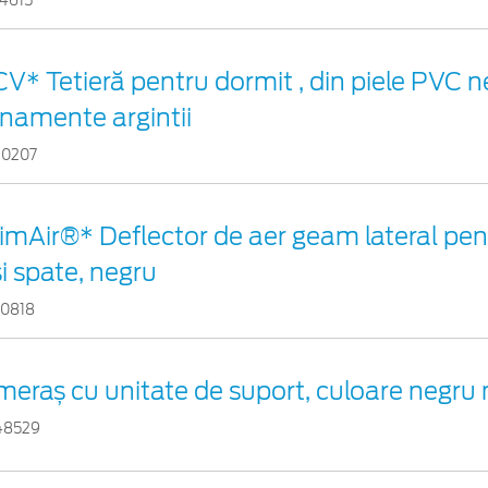
04615
V* Tetieră pentru dormit , din piele PVC 
namente argintii
20207
imAir®* Deflector de aer geam lateral pe
i spate, negru
80818
eraș cu unitate de suport, culoare negru
48529