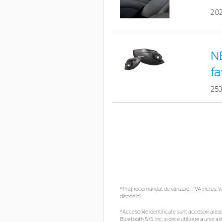
20
N
fa
25
*Preţ recomandat de vânzare, TVA inclus. Vă 
disponibil.
*Accesoriile identificate sunt accesorii alese 
Bluetooth SIG, Inc. și orice utilizare a uno