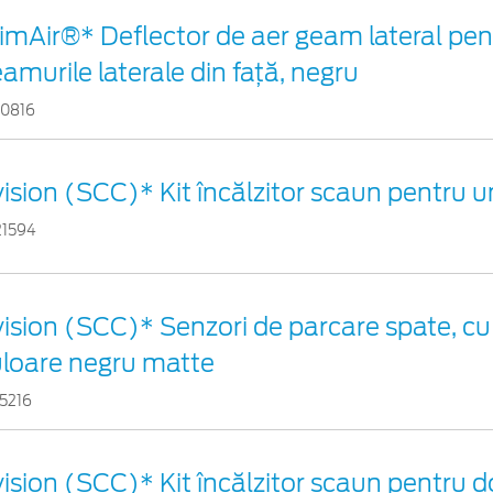
imAir®* Deflector de aer geam lateral pen
amurile laterale din faţă, negru
80816
ision (SCC)* Kit încălzitor scaun pentru 
21594
ision (SCC)* Senzori de parcare spate, cu
uloare negru matte
5216
ision (SCC)* Kit încălzitor scaun pentru 