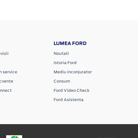
LUMEA FORD
vizii
Noutati
Istoria Ford
n service
Mediu inconjurator
ecvente
Consum
onnect
Ford Video Check
Ford Asistenta