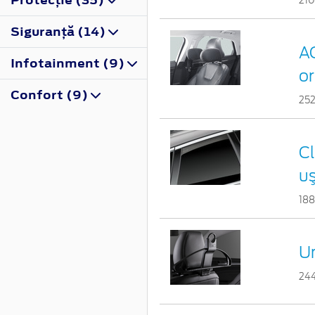
21
Siguranţă (14)
AC
Infotainment (9)
or
Confort (9)
25
Cl
uş
18
Um
24