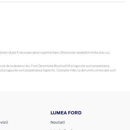
eți că pot fi necesare piese suplimentare. Oferta este valabilă în limita stocului
 obținute de la dealerul dvs. Ford. Denumirea Bluetooth® și logourile sunt proprietatea
d și logourile sunt proprietatea Apple Inc. Celelalte mărci și denumiri comerciale sunt
LUMEA FORD
vizii
Noutati