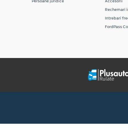
Persoane juridice
Accesorii
Rechemari i
Intrebari fr
FordPass C