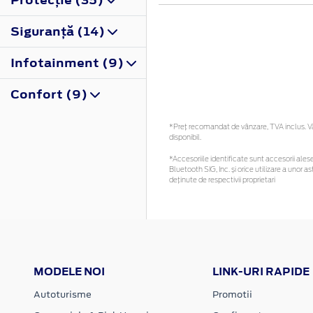
Siguranţă (14)
Infotainment (9)
Confort (9)
*Preţ recomandat de vânzare, TVA inclus. Vă 
disponibil.
*Accesoriile identificate sunt accesorii alese 
Bluetooth SIG, Inc. și orice utilizare a uno
deținute de respectivii proprietari
MODELE NOI
LINK-URI RAPIDE
Autoturisme
Promotii