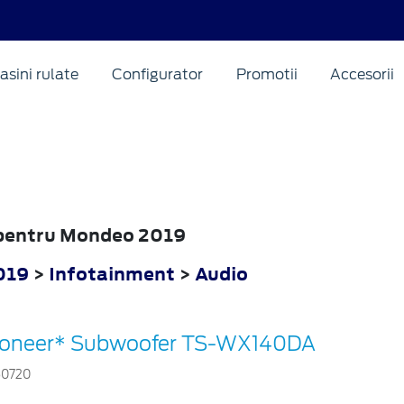
asini rulate
Configurator
Promotii
Accesorii
o pentru Mondeo 2019
019
>
Infotainment
>
Audio
ioneer* Subwoofer TS-WX140DA
60720