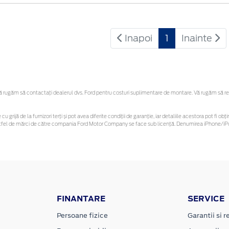
Inapoi
1
Inainte
rugăm să contactaţi dealerul dvs. Ford pentru costuri suplimentare de montare. Vă rugăm să rețin
cu grijă de la furnizori terți și pot avea diferite condiții de garanție, iar detaliile acestora pot fi
r astfel de mărci de către compania Ford Motor Company se face sub licență. Denumirea iPhone/iPo
FINANTARE
SERVICE
Persoane fizice
Garantii si re