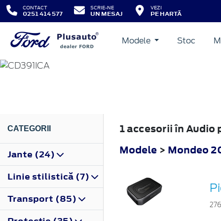
CONTACT
SCRIE-NE
VEZI
0251 414 577
UN MESAJ
PE HARTĂ
Modele
Stoc
M
MONDEO
2019
1 accesorii în Audi
CATEGORII
Modele
>
Mondeo 2
Jante (24)
Linie stilistică (7)
P
Transport (85)
27
Protecţie (35)