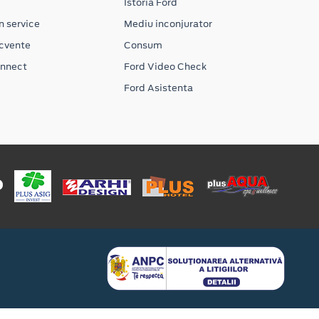
Istoria Ford
n service
Mediu inconjurator
ecvente
Consum
onnect
Ford Video Check
Ford Asistenta