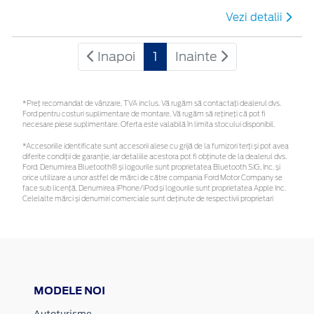
Vezi detalii
Inapoi
1
Inainte
*Preţ recomandat de vânzare, TVA inclus. Vă rugăm să contactaţi dealerul dvs.
Ford pentru costuri suplimentare de montare. Vă rugăm să rețineți că pot fi
necesare piese suplimentare. Oferta este valabilă în limita stocului disponibil.
*Accesoriile identificate sunt accesorii alese cu grijă de la furnizori terți și pot avea
diferite condiții de garanție, iar detaliile acestora pot fi obținute de la dealerul dvs.
Ford. Denumirea Bluetooth® și logourile sunt proprietatea Bluetooth SIG, Inc. și
orice utilizare a unor astfel de mărci de către compania Ford Motor Company se
face sub licență. Denumirea iPhone/iPod și logourile sunt proprietatea Apple Inc.
Celelalte mărci și denumiri comerciale sunt deținute de respectivii proprietari
MODELE NOI
Autoturisme