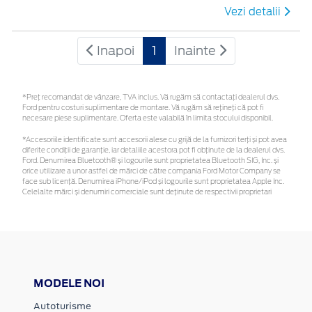
Vezi detalii
Inapoi
1
Inainte
*Preţ recomandat de vânzare, TVA inclus. Vă rugăm să contactaţi dealerul dvs.
Ford pentru costuri suplimentare de montare. Vă rugăm să rețineți că pot fi
necesare piese suplimentare. Oferta este valabilă în limita stocului disponibil.
*Accesoriile identificate sunt accesorii alese cu grijă de la furnizori terți și pot avea
diferite condiții de garanție, iar detaliile acestora pot fi obținute de la dealerul dvs.
Ford. Denumirea Bluetooth® și logourile sunt proprietatea Bluetooth SIG, Inc. și
orice utilizare a unor astfel de mărci de către compania Ford Motor Company se
face sub licență. Denumirea iPhone/iPod și logourile sunt proprietatea Apple Inc.
Celelalte mărci și denumiri comerciale sunt deținute de respectivii proprietari
MODELE NOI
Autoturisme