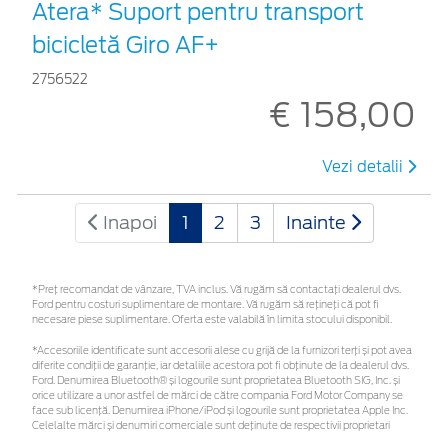
Atera* Suport pentru transport
bicicletă Giro AF+
2756522
€ 158,00
Vezi detalii
Inapoi
1
2
3
Inainte
*Preţ recomandat de vânzare, TVA inclus. Vă rugăm să contactaţi dealerul dvs.
Ford pentru costuri suplimentare de montare. Vă rugăm să rețineți că pot fi
necesare piese suplimentare. Oferta este valabilă în limita stocului disponibil.
*Accesoriile identificate sunt accesorii alese cu grijă de la furnizori terți și pot avea
diferite condiții de garanție, iar detaliile acestora pot fi obținute de la dealerul dvs.
Ford. Denumirea Bluetooth® și logourile sunt proprietatea Bluetooth SIG, Inc. și
orice utilizare a unor astfel de mărci de către compania Ford Motor Company se
face sub licență. Denumirea iPhone/iPod și logourile sunt proprietatea Apple Inc.
Celelalte mărci și denumiri comerciale sunt deținute de respectivii proprietari