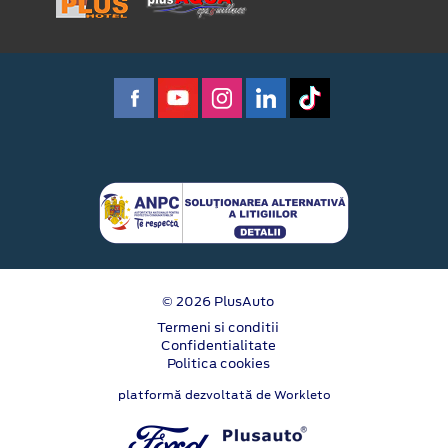
© 2026 PlusAuto
Termeni si conditii
Confidentialitate
Politica cookies
platformă dezvoltată de Workleto