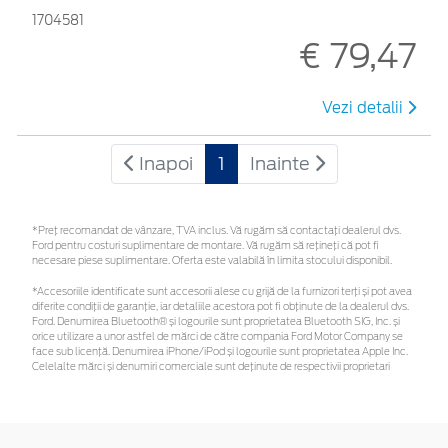
1704581
€ 79,47
Vezi detalii
Inapoi
1
Inainte
*Preţ recomandat de vânzare, TVA inclus. Vă rugăm să contactaţi dealerul dvs.
Ford pentru costuri suplimentare de montare. Vă rugăm să rețineți că pot fi
necesare piese suplimentare. Oferta este valabilă în limita stocului disponibil.
*Accesoriile identificate sunt accesorii alese cu grijă de la furnizori terți și pot avea
diferite condiții de garanție, iar detaliile acestora pot fi obținute de la dealerul dvs.
Ford. Denumirea Bluetooth® și logourile sunt proprietatea Bluetooth SIG, Inc. și
orice utilizare a unor astfel de mărci de către compania Ford Motor Company se
face sub licență. Denumirea iPhone/iPod și logourile sunt proprietatea Apple Inc.
Celelalte mărci și denumiri comerciale sunt deținute de respectivii proprietari