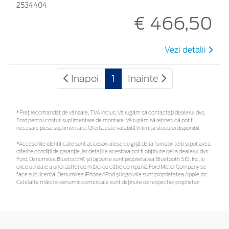
2534404
€ 466,50
Vezi detalii
Inapoi
1
Inainte
*Preţ recomandat de vânzare, TVA inclus. Vă rugăm să contactaţi dealerul dvs.
Ford pentru costuri suplimentare de montare. Vă rugăm să rețineți că pot fi
necesare piese suplimentare. Oferta este valabilă în limita stocului disponibil.
*Accesoriile identificate sunt accesorii alese cu grijă de la furnizori terți și pot avea
diferite condiții de garanție, iar detaliile acestora pot fi obținute de la dealerul dvs.
Ford. Denumirea Bluetooth® și logourile sunt proprietatea Bluetooth SIG, Inc. și
orice utilizare a unor astfel de mărci de către compania Ford Motor Company se
face sub licență. Denumirea iPhone/iPod și logourile sunt proprietatea Apple Inc.
Celelalte mărci și denumiri comerciale sunt deținute de respectivii proprietari