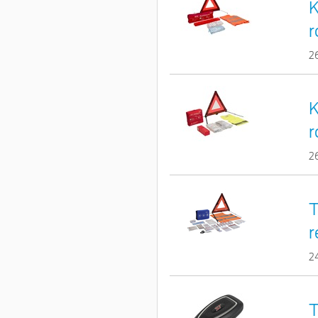
K
r
2
K
r
2
T
r
2
T