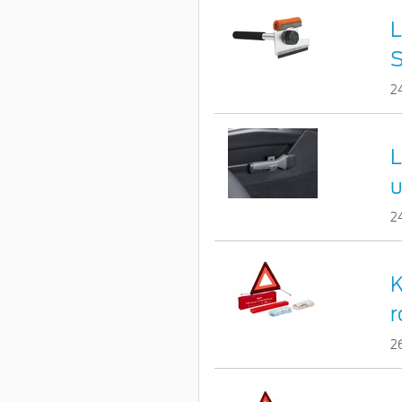
L
S
2
L
u
2
K
r
2