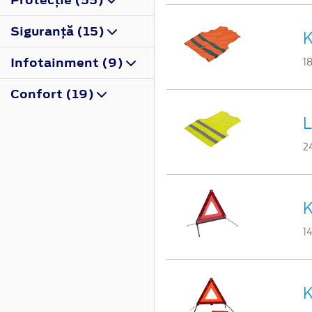
Siguranţă (15)
K
Infotainment (9)
1
Confort (19)
L
2
K
1
K