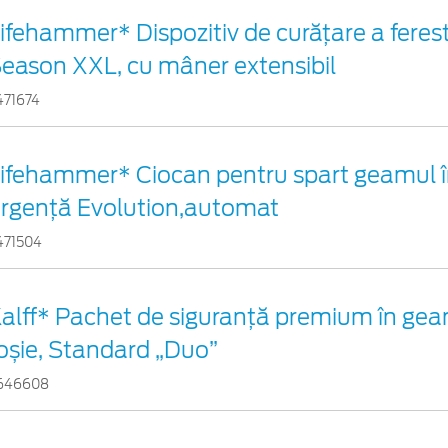
ifehammer* Dispozitiv de curățare a ferestr
eason XXL, cu mâner extensibil
471674
ifehammer* Ciocan pentru spart geamul î
rgenţă Evolution,automat
471504
alff* Pachet de siguranţă premium în gea
oșie, Standard „Duo”
646608