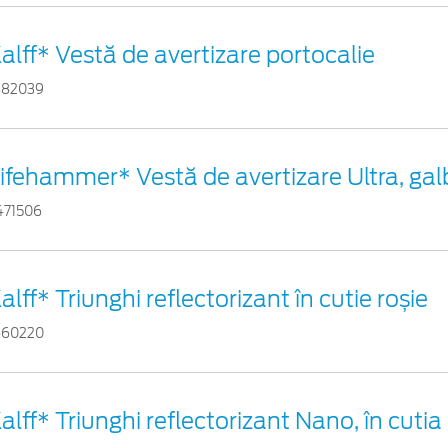
alff* Vestă de avertizare portocalie
882039
ifehammer* Vestă de avertizare Ultra, ga
471506
alff* Triunghi reflectorizant în cutie roșie
460220
alff* Triunghi reflectorizant Nano, în cutia