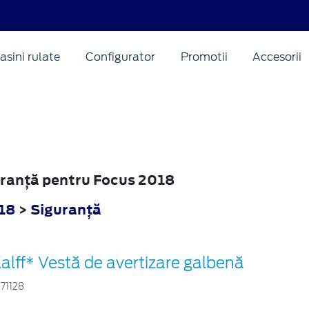
asini rulate
Configurator
Promotii
Accesorii
guranţă pentru Focus 2018
18
>
Siguranţă
alff* Vestă de avertizare galbenă
871128