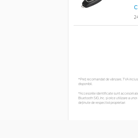
c
2
*Preţ recomandat de vânzare, TVA inclus. 
disponibil.
*Accesoriile identificate sunt accesorii ale
Bluetooth SIG, Inc. și orice utilizare a 
deținute de respectivii proprietari