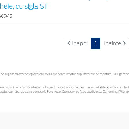
heie, cu sigla ST
467415
Inapoi
1
Inainte
Vă rugăm să contactaţi dealerul dvs. Ford pentru costuri suplimentare de montare. Vă rugăm să reț
se cu grijă de la furnizori terți și pot avea diferite condiții de garanție, iar detaliile acestora pot
unor astfel de mărci de către compania Ford Motor Company se face sub licență. Denumirea iPhone/i