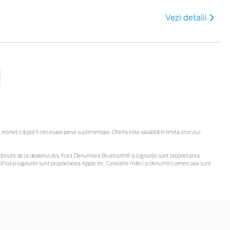
Vezi detalii
ineți că pot fi necesare piese suplimentare. Oferta este valabilă în limita stocului
 fi obținute de la dealerul dvs. Ford. Denumirea Bluetooth® și logourile sunt proprietatea
Pod și logourile sunt proprietatea Apple Inc. Celelalte mărci și denumiri comerciale sunt