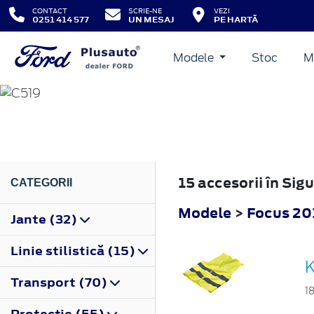
CONTACT
SCRIE-NE
VEZI
0251 414 577
UN MESAJ
PE HARTĂ
Modele
Stoc
M
FOCUS
2018
15 accesorii în Si
CATEGORII
Modele
>
Focus 20
Jante (32)
Linie stilistică (15)
K
Transport (70)
1
Protecţie (55)