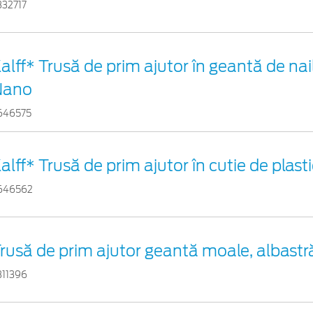
332717
alff* Trusă de prim ajutor în geantă de nai
Nano
646575
alff* Trusă de prim ajutor în cutie de plast
646562
rusă de prim ajutor geantă moale, albastr
311396