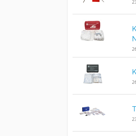
2
K
2
K
2
T
2