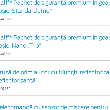
alff* Pachet de siguranţă premium în gea
oșie, Standard „Trio”
646612
alff* Pachet de siguranţă premium în gea
oșie, Nano „Trio”
646610
rusă de prim ajutor cu triunghi reflectoriza
eflectorizantă
431452
elecomandă cu senzor de mișcare pentru i