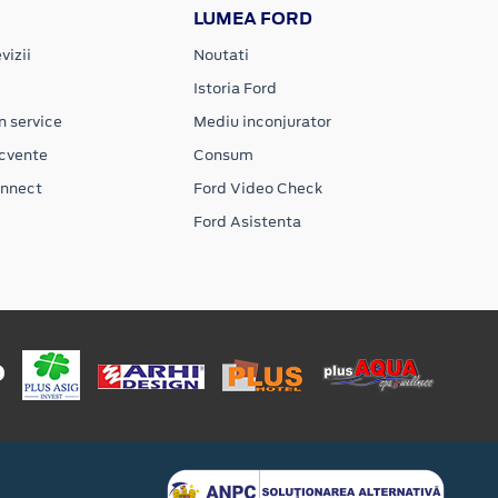
LUMEA FORD
vizii
Noutati
Istoria Ford
n service
Mediu inconjurator
ecvente
Consum
onnect
Ford Video Check
Ford Asistenta