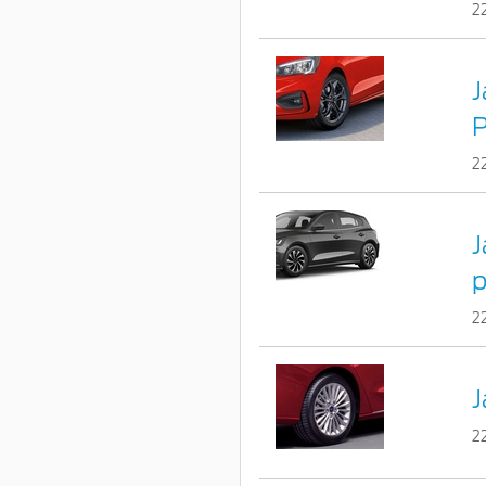
2
J
2
J
p
2
J
2