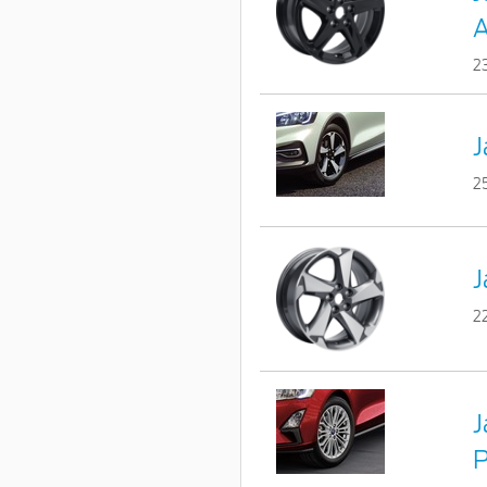
A
2
J
2
J
2
J