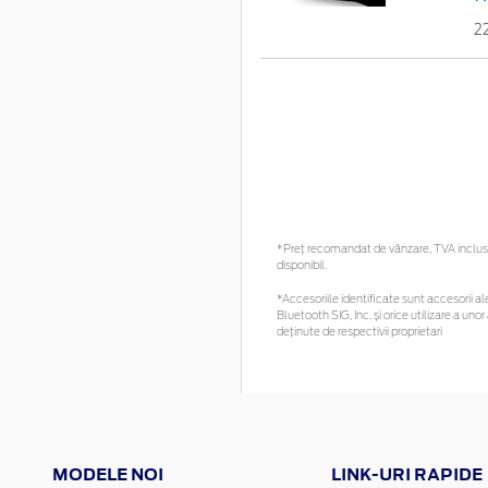
2
*Preţ recomandat de vânzare, TVA inclus. 
disponibil.
*Accesoriile identificate sunt accesorii ale
Bluetooth SIG, Inc. și orice utilizare a 
deținute de respectivii proprietari
MODELE NOI
LINK-URI RAPIDE