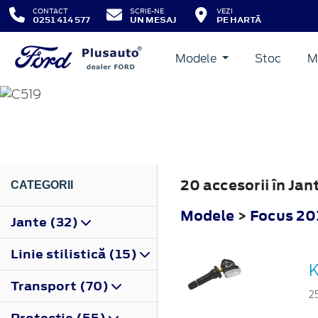
CONTACT
SCRIE-NE
VEZI
0251 414 577
UN MESAJ
PE HARTĂ
Modele
Stoc
M
FOCUS
2018
20 accesorii în Jan
CATEGORII
Modele
>
Focus 20
Jante (32)
Linie stilistică (15)
K
Transport (70)
2
Protecţie (55)