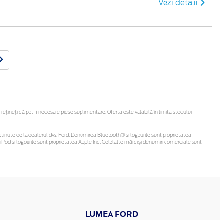
Vezi detalii
ineți că pot fi necesare piese suplimentare. Oferta este valabilă în limita stocului
 fi obținute de la dealerul dvs. Ford. Denumirea Bluetooth® și logourile sunt proprietatea
Pod și logourile sunt proprietatea Apple Inc. Celelalte mărci și denumiri comerciale sunt
LUMEA FORD