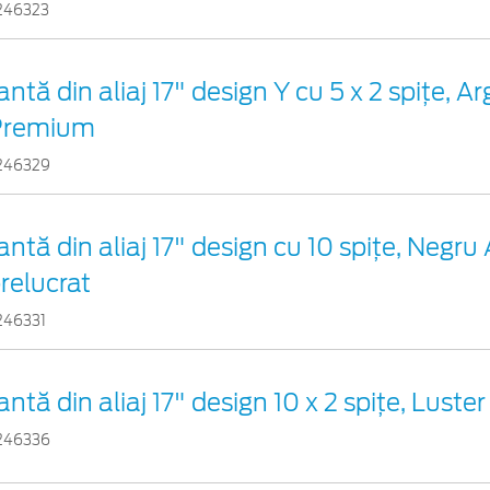
246323
antă din aliaj 17" design Y cu 5 x 2 spițe, Ar
Premium
246329
antă din aliaj 17" design cu 10 spițe, Negru
relucrat
246331
antă din aliaj 17" design 10 x 2 spițe, Luster
246336