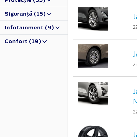
Siguranţă (15)
J
Infotainment (9)
2
Confort (19)
J
2
J
N
2
J