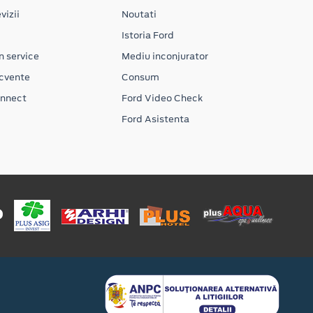
vizii
Noutati
Istoria Ford
n service
Mediu inconjurator
ecvente
Consum
onnect
Ford Video Check
Ford Asistenta