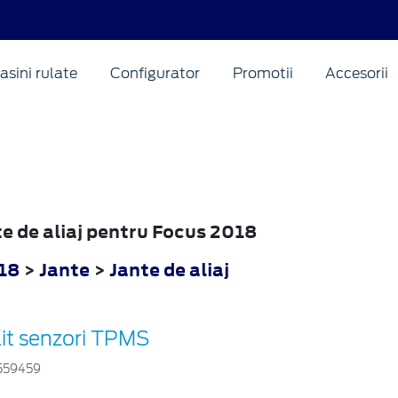
asini rulate
Configurator
Promotii
Accesorii
te de aliaj pentru Focus 2018
18
>
Jante
>
Jante de aliaj
it senzori TPMS
559459