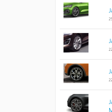
J
2
J
2
J
2
J