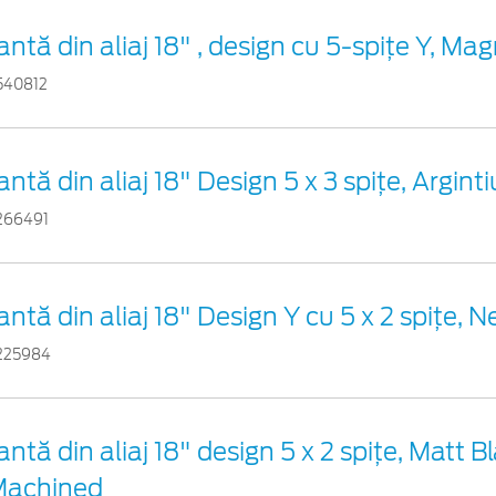
antă din aliaj 18" , design cu 5-spiţe Y, Ma
540812
antă din aliaj 18" Design 5 x 3 spițe, Argi
266491
antă din aliaj 18" Design Y cu 5 x 2 spițe, 
225984
antă din aliaj 18" design 5 x 2 spițe, Matt B
Machined