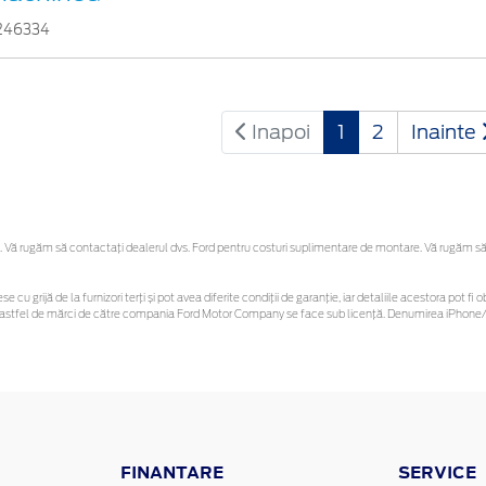
246334
Inapoi
1
2
Inainte
Vă rugăm să contactaţi dealerul dvs. Ford pentru costuri suplimentare de montare. Vă rugăm să reț
se cu grijă de la furnizori terți și pot avea diferite condiții de garanție, iar detaliile acestora pot
unor astfel de mărci de către compania Ford Motor Company se face sub licență. Denumirea iPhone/i
FINANTARE
SERVICE