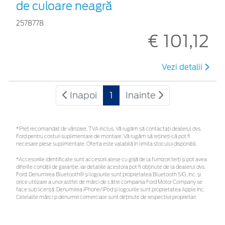
de culoare neagră
2578778
€ 101,12
Vezi detalii
Inapoi
1
Inainte
*Preţ recomandat de vânzare, TVA inclus. Vă rugăm să contactaţi dealerul dvs.
Ford pentru costuri suplimentare de montare. Vă rugăm să rețineți că pot fi
necesare piese suplimentare. Oferta este valabilă în limita stocului disponibil.
*Accesoriile identificate sunt accesorii alese cu grijă de la furnizori terți și pot avea
diferite condiții de garanție, iar detaliile acestora pot fi obținute de la dealerul dvs.
Ford. Denumirea Bluetooth® și logourile sunt proprietatea Bluetooth SIG, Inc. și
orice utilizare a unor astfel de mărci de către compania Ford Motor Company se
face sub licență. Denumirea iPhone/iPod și logourile sunt proprietatea Apple Inc.
Celelalte mărci și denumiri comerciale sunt deținute de respectivii proprietari