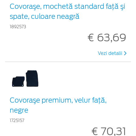
Covoraşe, mochetă standard faţă şi
spate, culoare neagră
1892573
€ 63,69
Vezi detalii
Covoraşe premium, velur faţă,
negre
1725157
€ 70,31