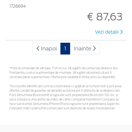
1726694
€ 87,63
Vezi detalii
Inapoi
1
Inainte
*Preţ recomandat de vânzare, TVA inclus. Vă rugăm să contactaţi dealerul dvs.
Ford pentru costuri suplimentare de montare. Vă rugăm să rețineți că pot fi
necesare piese suplimentare. Oferta este valabilă în limita stocului disponibil.
*Accesoriile identificate sunt accesorii alese cu grijă de la furnizori terți și pot avea
diferite condiții de garanție, iar detaliile acestora pot fi obținute de la dealerul dvs.
Ford. Denumirea Bluetooth® și logourile sunt proprietatea Bluetooth SIG, Inc. și
orice utilizare a unor astfel de mărci de către compania Ford Motor Company se
face sub licență. Denumirea iPhone/iPod și logourile sunt proprietatea Apple Inc.
Celelalte mărci și denumiri comerciale sunt deținute de respectivii proprietari