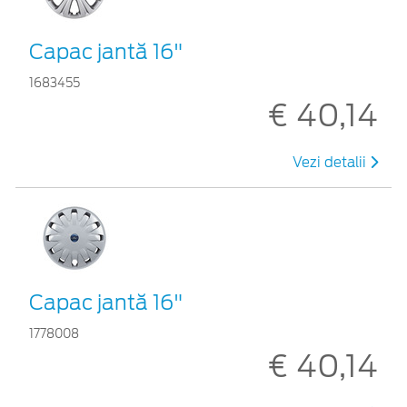
Capac jantă 16"
1683455
€ 40,14
Vezi detalii
Capac jantă 16"
1778008
€ 40,14