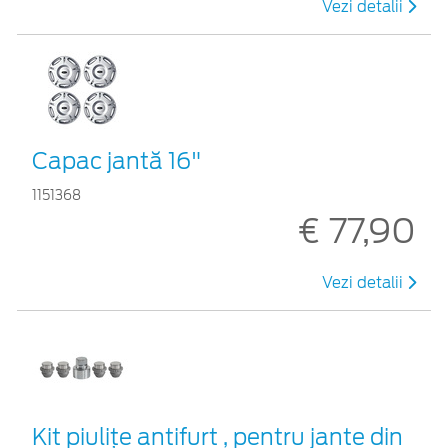
Vezi detalii
Capac jantă 16"
1151368
€ 77,90
Vezi detalii
Kit piuliţe antifurt , pentru jante din