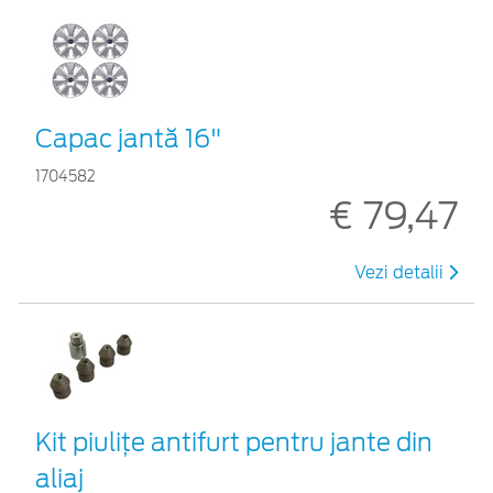
Capac jantă 16"
1704582
€ 79,47
Vezi detalii
Kit piuliţe antifurt pentru jante din
aliaj