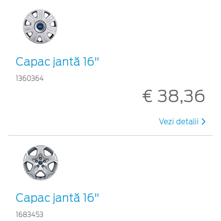
Capac jantă 16"
1360364
€ 38,36
Vezi detalii
Capac jantă 16"
1683453