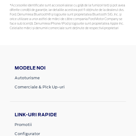
*Accesoriile identificate sunt accesorii alese cu grijă de la furnizori terți și pot avea
diferite condiții de garanție, iar detaliile acestora pot fi obținute de la dealerul dvs.
Ford. Denumirea Bluetooth® și logourile sunt proprietatea Bluetooth SIG, Inc. și
orice utilizare a unor astfel de mărci de către compania Ford Motor Company se
face sub licență. Denumirea iPhone/iPod și logourile sunt proprietatea Apple Inc.
Celelalte mărci și denumiri comerciale sunt deținute de respectivii proprietari
MODELE NOI
Autoturisme
Comerciale & Pick Up-uri
LINK-URI RAPIDE
Promotii
Configurator