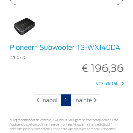
Pioneer* Subwoofer TS-WX140DA
2760720
€ 196,36
Vezi detalii
Inapoi
1
Inainte
*Preţ recomandat de vânzare, TVA inclus. Vă rugăm să contactaţi dealerul dvs.
Ford pentru costuri suplimentare de montare. Vă rugăm să rețineți că pot fi
necesare piese suplimentare. Oferta este valabilă în limita stocului disponibil.