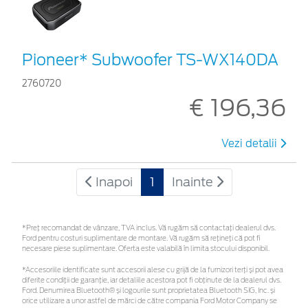
Pioneer* Subwoofer TS-WX140DA
2760720
€ 196,36
Vezi detalii
Inapoi
1
Inainte
*Preţ recomandat de vânzare, TVA inclus. Vă rugăm să contactaţi dealerul dvs.
Ford pentru costuri suplimentare de montare. Vă rugăm să rețineți că pot fi
necesare piese suplimentare. Oferta este valabilă în limita stocului disponibil.
*Accesoriile identificate sunt accesorii alese cu grijă de la furnizori terți și pot avea
diferite condiții de garanție, iar detaliile acestora pot fi obținute de la dealerul dvs.
Ford. Denumirea Bluetooth® și logourile sunt proprietatea Bluetooth SIG, Inc. și
orice utilizare a unor astfel de mărci de către compania Ford Motor Company se