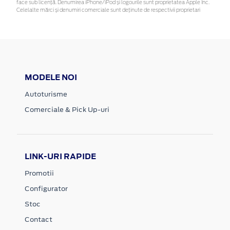
face sub licență. Denumirea iPhone/iPod și logourile sunt proprietatea Apple Inc.
Celelalte mărci și denumiri comerciale sunt deținute de respectivii proprietari
MODELE NOI
Autoturisme
Comerciale & Pick Up-uri
LINK-URI RAPIDE
Promotii
Configurator
Stoc
Contact