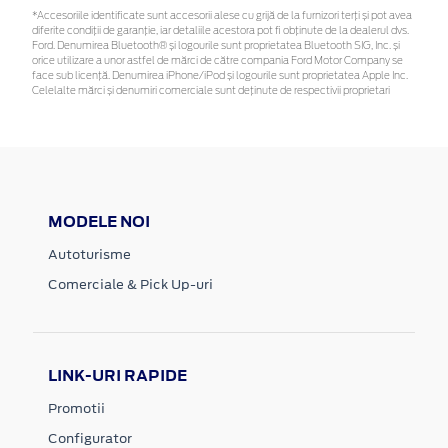
*Accesoriile identificate sunt accesorii alese cu grijă de la furnizori terți și pot avea
diferite condiții de garanție, iar detaliile acestora pot fi obținute de la dealerul dvs.
Ford. Denumirea Bluetooth® și logourile sunt proprietatea Bluetooth SIG, Inc. și
orice utilizare a unor astfel de mărci de către compania Ford Motor Company se
face sub licență. Denumirea iPhone/iPod și logourile sunt proprietatea Apple Inc.
Celelalte mărci și denumiri comerciale sunt deținute de respectivii proprietari
MODELE NOI
Autoturisme
Comerciale & Pick Up-uri
LINK-URI RAPIDE
Promotii
Configurator