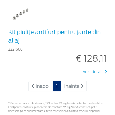
Kit piuliţe antifurt pentru jante din
aliaj
2221666
€ 128,11
Vezi detalii
Inapoi
1
Inainte
*Preţ recomandat de vânzare, TVA inclus. Vă rugăm să contactaţi dealerul dvs.
Ford pentru costuri suplimentare de montare. Vă rugăm să rețineți că pot fi
necesare piese suplimentare. Oferta este valabilă în limita stocului disponibil.