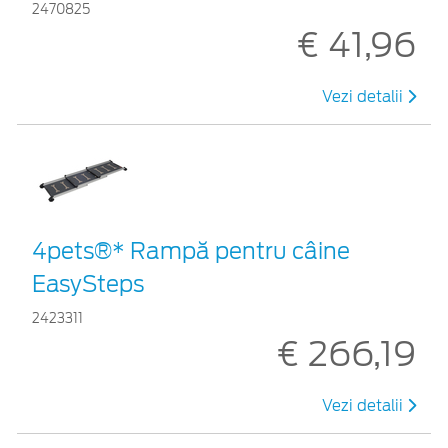
2470825
€ 41,96
Vezi detalii
4pets®* Rampă pentru câine
EasySteps
2423311
€ 266,19
Vezi detalii