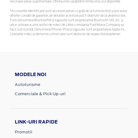
necesare piese suplimentare. Oferta este valabilă în limita stocului disponibil.
*Accesoriile identificate sunt accesorii alese cu grijă de la furnizori terți și pot avea
diferite condiții de garanție, iar detaliile acestora pot fi obținute de la dealerul dvs.
Ford. Denumirea Bluetooth® și logourile sunt proprietatea Bluetooth SIG, Inc. și
orice utilizare a unor astfel de mărci de către compania Ford Motor Company se
face sub licență. Denumirea iPhone/iPod și logourile sunt proprietatea Apple Inc.
Celelalte mărci și denumiri comerciale sunt deținute de respectivii proprietari
MODELE NOI
Autoturisme
Comerciale & Pick Up-uri
LINK-URI RAPIDE
Promotii