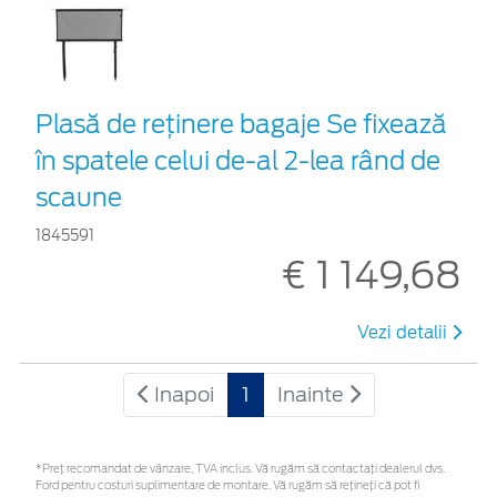
Plasă de reţinere bagaje Se fixează
în spatele celui de-al 2-lea rând de
scaune
1845591
€ 1 149,68
Vezi detalii
Inapoi
1
Inainte
*Preţ recomandat de vânzare, TVA inclus. Vă rugăm să contactaţi dealerul dvs.
Ford pentru costuri suplimentare de montare. Vă rugăm să rețineți că pot fi