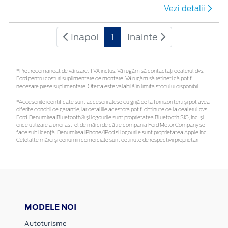
Vezi detalii
Inapoi
1
Inainte
*Preţ recomandat de vânzare, TVA inclus. Vă rugăm să contactaţi dealerul dvs.
Ford pentru costuri suplimentare de montare. Vă rugăm să rețineți că pot fi
necesare piese suplimentare. Oferta este valabilă în limita stocului disponibil.
*Accesoriile identificate sunt accesorii alese cu grijă de la furnizori terți și pot avea
diferite condiții de garanție, iar detaliile acestora pot fi obținute de la dealerul dvs.
Ford. Denumirea Bluetooth® și logourile sunt proprietatea Bluetooth SIG, Inc. și
orice utilizare a unor astfel de mărci de către compania Ford Motor Company se
face sub licență. Denumirea iPhone/iPod și logourile sunt proprietatea Apple Inc.
Celelalte mărci și denumiri comerciale sunt deținute de respectivii proprietari
MODELE NOI
Autoturisme