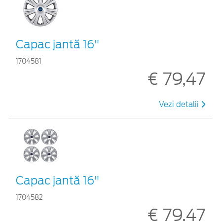
Capac jantă 16"
1704581
€ 79,47
Vezi detalii
Capac jantă 16"
1704582
€ 79,47