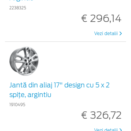
2238325
€ 296,14
Vezi detalii
Jantă din aliaj 17" design cu 5 x 2
spiţe, argintiu
1910495
€ 326,72
Vezi detalii