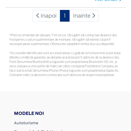
Inapoi
1
Inainte
*Preţ recomandat de vânzare, TVA inclus. Vă rugăm să contactaţi dealerul dvs.
Ford pentru costuri suplimentare de montare. Vă rugăm să rețineți că pot fi
necesare piese suplimentare. Oferta este valabilă în limita stocului disponibil.
*Accesoriile identificate sunt accesorii alese cu grijă de la furnizori terți și pot avea
diferite condiții de garanție, iar detaliile acestora pot fi obținute de la dealerul dvs.
Ford. Denumirea Bluetooth® și logourile sunt proprietatea Bluetooth SIG, Inc. și
orice utilizare a unor astfel de mărci de către compania Ford Motor Company se
face sub licență. Denumirea iPhone/iPod și logourile sunt proprietatea Apple Inc.
Celelalte mărci și denumiri comerciale sunt deținute de respectivii proprietari
MODELE NOI
Autoturisme