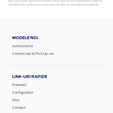
face sub licență. Denumirea iPhone/iPod și logourile sunt proprietatea Apple Inc.
Celelalte mărci și denumiri comerciale sunt deținute de respectivii proprietari
MODELE NOI
Autoturisme
Comerciale & Pick Up-uri
LINK-URI RAPIDE
Promotii
Configurator
Stoc
Contact