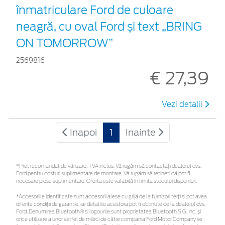
înmatriculare Ford de culoare
neagră, cu oval Ford și text „BRING
ON TOMORROW”
2569816
€ 27,39
Vezi detalii
Inapoi
1
Inainte
*Preţ recomandat de vânzare, TVA inclus. Vă rugăm să contactaţi dealerul dvs.
Ford pentru costuri suplimentare de montare. Vă rugăm să rețineți că pot fi
necesare piese suplimentare. Oferta este valabilă în limita stocului disponibil.
*Accesoriile identificate sunt accesorii alese cu grijă de la furnizori terți și pot avea
diferite condiții de garanție, iar detaliile acestora pot fi obținute de la dealerul dvs.
Ford. Denumirea Bluetooth® și logourile sunt proprietatea Bluetooth SIG, Inc. și
orice utilizare a unor astfel de mărci de către compania Ford Motor Company se