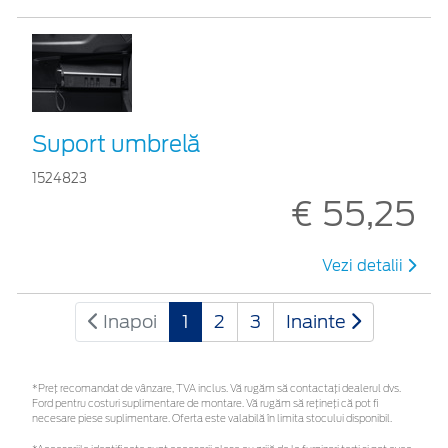
Suport umbrelă
1524823
€ 55,25
Vezi detalii
Inapoi
1
2
3
Inainte
*Preţ recomandat de vânzare, TVA inclus. Vă rugăm să contactaţi dealerul dvs.
Ford pentru costuri suplimentare de montare. Vă rugăm să rețineți că pot fi
necesare piese suplimentare. Oferta este valabilă în limita stocului disponibil.