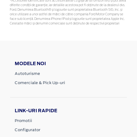
*Accesoriile identificate sunt accesorii alese cu grijă de la furnizori terți și pot avea
diferite condiții de garanție, iar detaliile acestora pot fi obținute de la dealerul dvs.
Ford. Denumirea Bluetooth® și logourile sunt proprietatea Bluetooth SIG, Inc. și
orice utilizare a unor astfel de mărci de către compania Ford Motor Company se
face sub licență. Denumirea iPhone/iPod și logourile sunt proprietatea Apple Inc.
Celelalte mărci și denumiri comerciale sunt deținute de respectivii proprietari
MODELE NOI
Autoturisme
Comerciale & Pick Up-uri
LINK-URI RAPIDE
Promotii
Configurator