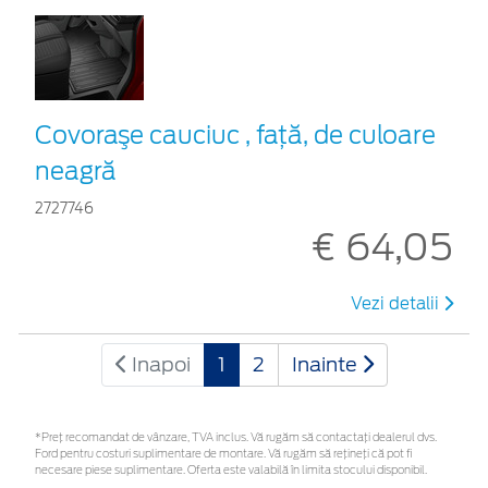
Covoraşe cauciuc , faţă, de culoare
neagră
2727746
€ 64,05
Vezi detalii
Inapoi
1
2
Inainte
*Preţ recomandat de vânzare, TVA inclus. Vă rugăm să contactaţi dealerul dvs.
Ford pentru costuri suplimentare de montare. Vă rugăm să rețineți că pot fi
necesare piese suplimentare. Oferta este valabilă în limita stocului disponibil.