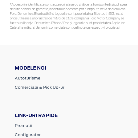
*Accesoriile identificate sunt accesorii alese cu grijă de la furnizori terți și pot avea
diferite condiții de garanție, iar detaliile acestora pot fi obținute de la dealerul dvs.
Ford. Denumirea Bluetooth® și logourile sunt proprietatea Bluetooth SIG, Inc. și
orice utilizare a unor astfel de mărci de către compania Ford Motor Company se
face sub licență. Denumirea iPhone/iPod și logourile sunt proprietatea Apple Inc.
Celelalte mărci și denumiri comerciale sunt deținute de respectivii proprietari
MODELE NOI
Autoturisme
Comerciale & Pick Up-uri
LINK-URI RAPIDE
Promotii
Configurator