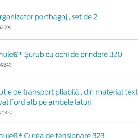
rganizator portbagaj , set de 2
32594
hule®* Şurub cu ochi de prindere 320
69243
utie de transport pliabilă , din material text
val Ford alb pe ambele laturi
70827
hule®* Curea de tensionare 323