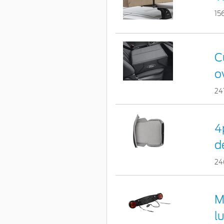
15
C
o
24
4
d
24
M
l