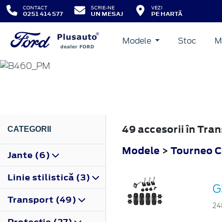
CONTACT
SCRIE-NE
VEZI
0251 414 577
UN MESAJ
PE HARTĂ
Modele
Stoc
M
TOURNEO COURIER
2014
49 accesorii în Tra
CATEGORII
Modele
>
Tourneo C
Jante (6)
Linie stilistică (3)
G
Transport (49)
24
Protecţie (27)