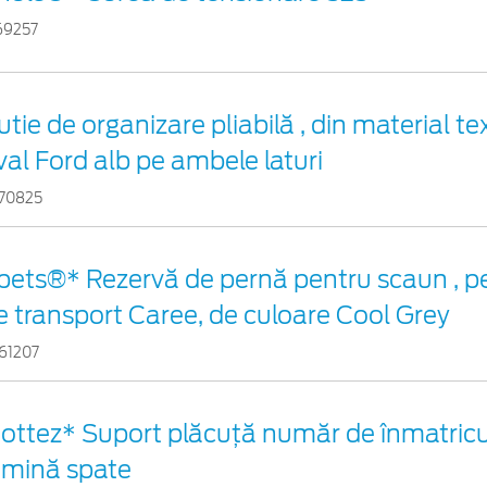
69257
utie de organizare pliabilă , din material tex
val Ford alb pe ambele laturi
70825
pets®* Rezervă de pernă pentru scaun , p
e transport Caree, de culoare Cool Grey
61207
ottez* Suport plăcuță număr de înmatricul
umină spate