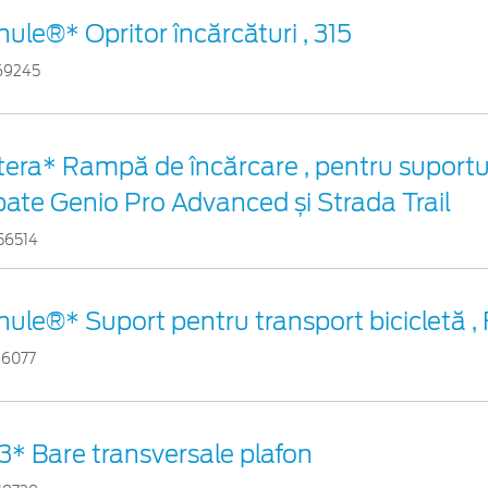
hule®* Opritor încărcături , 315
69245
tera* Rampă de încărcare , pentru suportul
pate Genio Pro Advanced și Strada Trail
56514
hule®* Suport pentru transport bicicletă ,
46077
3* Bare transversale plafon