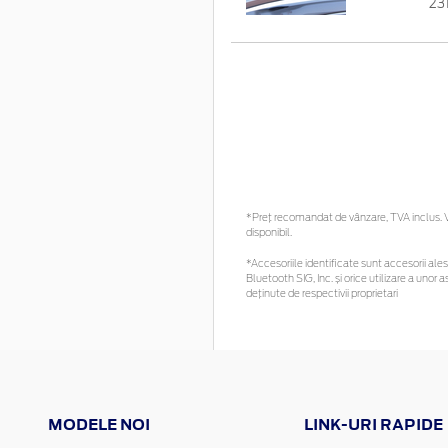
23
*Preţ recomandat de vânzare, TVA inclus. Vă
disponibil.
*Accesoriile identificate sunt accesorii alese
Bluetooth SIG, Inc. și orice utilizare a un
deținute de respectivii proprietari
MODELE NOI
LINK-URI RAPIDE