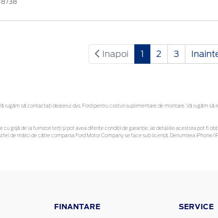
18738
Inapoi
1
2
3
Inaint
 rugăm să contactaţi dealerul dvs. Ford pentru costuri suplimentare de montare. Vă rugăm să reți
 cu grijă de la furnizori terți și pot avea diferite condiții de garanție, iar detaliile acestora pot f
or astfel de mărci de către compania Ford Motor Company se face sub licență. Denumirea iPhone/iPo
FINANTARE
SERVICE