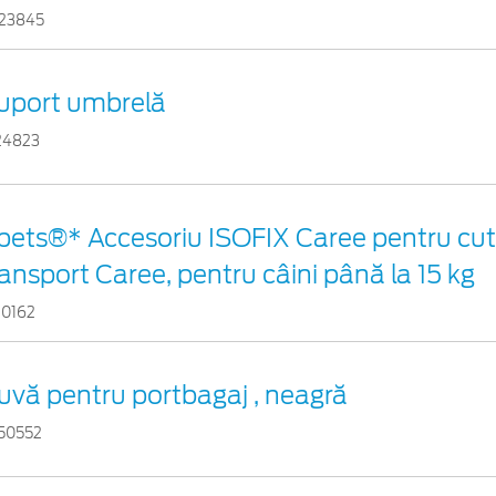
23845
uport umbrelă
24823
pets®* Accesoriu ISOFIX Caree pentru cuti
ransport Caree, pentru câini până la 15 kg
10162
uvă pentru portbagaj , neagră
50552