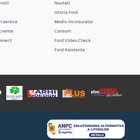
vizii
Noutati
Istoria Ford
n service
Mediu inconjurator
ecvente
Consum
onnect
Ford Video Check
Ford Asistenta