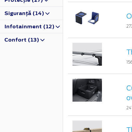
Siguranţă (14)
O
Infotainment (12)
27
Confort (13)
T
15
C
o
24
T