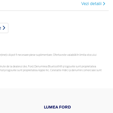
Vezi detalii
e
neți că pot fi necesare piese suplimentare. Oferta este valabilă în limita stocului
i obținute de la dealerul dvs. Ford. Denumirea Bluetooth® și logourile sunt proprietatea
d și logourile sunt proprietatea Apple Inc. Celelalte mărci și denumiri comerciale sunt
LUMEA FORD