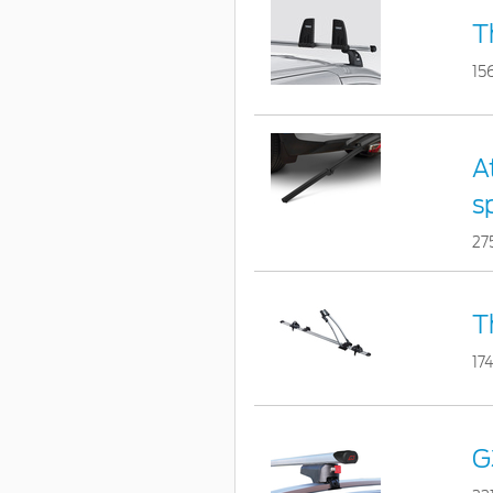
T
15
A
s
27
T
17
G