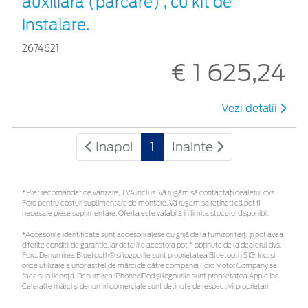
auxiliara (parcare) , cu kit de
instalare.
2674621
€ 1 625,24
Vezi detalii
Inapoi
1
Inainte
*Preţ recomandat de vânzare, TVA inclus. Vă rugăm să contactaţi dealerul dvs.
Ford pentru costuri suplimentare de montare. Vă rugăm să rețineți că pot fi
necesare piese suplimentare. Oferta este valabilă în limita stocului disponibil.
*Accesoriile identificate sunt accesorii alese cu grijă de la furnizori terți și pot avea
diferite condiții de garanție, iar detaliile acestora pot fi obținute de la dealerul dvs.
Ford. Denumirea Bluetooth® și logourile sunt proprietatea Bluetooth SIG, Inc. și
orice utilizare a unor astfel de mărci de către compania Ford Motor Company se
face sub licență. Denumirea iPhone/iPod și logourile sunt proprietatea Apple Inc.
Celelalte mărci și denumiri comerciale sunt deținute de respectivii proprietari