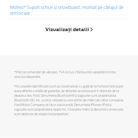
Mottez* Suport schiuri și snowboard , montat pe cârligul de
remorcare
Vizualizați detalii
*Preţ recomandat de vânzare, TVA inclus. Oferta este valabilă în limita
stocului disponibil.
*Accesoriile identificate sunt accesorii alese cu grijă de la furnizori terți și pot
avea diferite condiții de garanție, iar detaliile acestora pot fi obținute de la
dealerul dvs. Ford. Denumirea Bluetooth® și logourile sunt proprietatea
Bluetooth SIG, Inc. și orice utilizare a unor astfel de mărci de către compania
Ford Motor Company se face sub licență. Denumirea iPhone/iPod și
logourile sunt proprietatea Apple Inc. Celelalte mărci și denumiri comerciale
sunt deținute de respectivii proprietari.