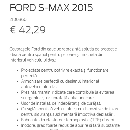
FORD S-MAX 2015
2100960
€ 42,29
Covorașele Ford din cauciuc reprezintă soluția de protecție
ideală pentru spațiul pentru picioare și mocheta din
interiorul vehiculului dvs.:
Proiectate pentru potrivire exactă și funcționare
perfectă.
Armonizare perfectă cu designul interior al
autovehiculului dvs.
Prezintă margini ridicate care contribuie la evitarea
scurgerilor, și o suprafață antialunecare.
Ușor de instalat, de îndepărtat și de curățat.
Cu siglă specifică vehiculului și cu dispozitive de fixare
pentru siguranță suplimentară împotriva deplasării.
Fabricate din elastomer termoplastic (TPE) durabil.
Inodore, grad foarte redus de aburire și fără substanțe