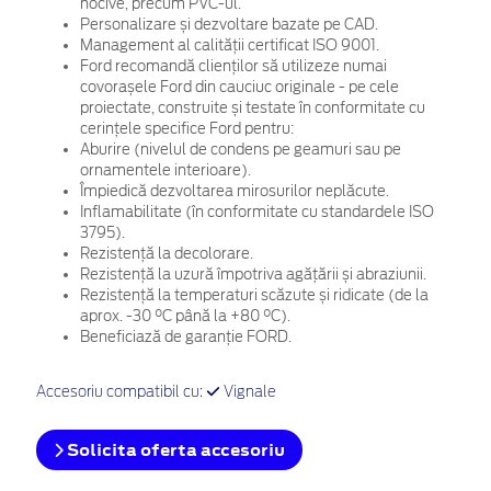
nocive, precum PVC-ul.
Personalizare și dezvoltare bazate pe CAD.
Management al calității certificat ISO 9001.
Ford recomandă clienților să utilizeze numai
covorașele Ford din cauciuc originale - pe cele
proiectate, construite și testate în conformitate cu
cerințele specifice Ford pentru:
Aburire (nivelul de condens pe geamuri sau pe
ornamentele interioare).
Împiedică dezvoltarea mirosurilor neplăcute.
Inflamabilitate (în conformitate cu standardele ISO
3795).
Rezistență la decolorare.
Rezistență la uzură împotriva agățării și abraziunii.
Rezistență la temperaturi scăzute și ridicate (de la
aprox. -30 °C până la +80 °C).
Beneficiază de garanție FORD.
Accesoriu compatibil cu:
Vignale
Solicita oferta accesoriu