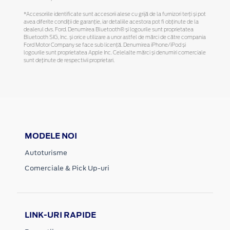
*Accesoriile identificate sunt accesorii alese cu grijă de la furnizori terți și pot
avea diferite condiții de garanție, iar detaliile acestora pot fi obținute de la
dealerul dvs. Ford. Denumirea Bluetooth® și logourile sunt proprietatea
Bluetooth SIG, Inc. și orice utilizare a unor astfel de mărci de către compania
Ford Motor Company se face sub licență. Denumirea iPhone/iPod și
logourile sunt proprietatea Apple Inc. Celelalte mărci și denumiri comerciale
sunt deținute de respectivii proprietari.
MODELE NOI
Autoturisme
Comerciale & Pick Up-uri
LINK-URI RAPIDE