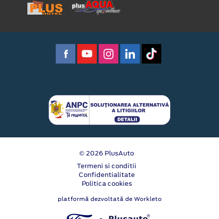
© 2026 PlusAuto
Termeni si conditii
Confidentialitate
Politica cookies
platformă dezvoltată de Workleto