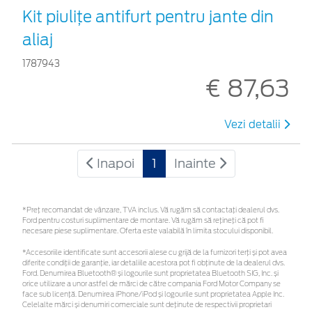
Kit piuliţe antifurt pentru jante din
aliaj
1787943
€ 87,63
Vezi detalii
Inapoi
1
Inainte
*Preţ recomandat de vânzare, TVA inclus. Vă rugăm să contactaţi dealerul dvs.
Ford pentru costuri suplimentare de montare. Vă rugăm să rețineți că pot fi
necesare piese suplimentare. Oferta este valabilă în limita stocului disponibil.
*Accesoriile identificate sunt accesorii alese cu grijă de la furnizori terți și pot avea
diferite condiții de garanție, iar detaliile acestora pot fi obținute de la dealerul dvs.
Ford. Denumirea Bluetooth® și logourile sunt proprietatea Bluetooth SIG, Inc. și
orice utilizare a unor astfel de mărci de către compania Ford Motor Company se
face sub licență. Denumirea iPhone/iPod și logourile sunt proprietatea Apple Inc.
Celelalte mărci și denumiri comerciale sunt deținute de respectivii proprietari