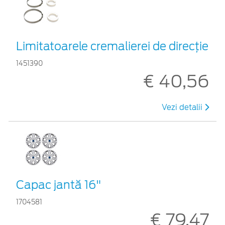
Limitatoarele cremalierei de direcţie
1451390
€ 40,56
Vezi detalii
Capac jantă 16"
1704581
€ 79,47