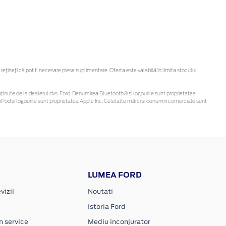
ineți că pot fi necesare piese suplimentare. Oferta este valabilă în limita stocului
 fi obținute de la dealerul dvs. Ford. Denumirea Bluetooth® și logourile sunt proprietatea
Pod și logourile sunt proprietatea Apple Inc. Celelalte mărci și denumiri comerciale sunt
LUMEA FORD
vizii
Noutati
Istoria Ford
n service
Mediu inconjurator