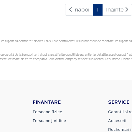
Inapoi
1
Inainte
Vă rugăm să contactaţi dealerul dvs. Ford pentru costuri suplimentare de montare. Vă rugăm să reț
se cu grijă de la furnizori terți și pot avea diferite condiții de garanție, iar detaliile acestora pot
nor astfel de mărci de către compania Ford Motor Company se face sub licență. Denumirea iPhone/i
FINANTARE
SERVICE
Persoane fizice
Garantii si re
Persoane juridice
Accesorii
Rechemari i