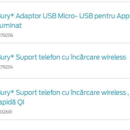
ury* Adaptor USB Micro- USB pentru App
luminat
279206
ury* Suport telefon cu încărcare wireless
279204
ury* Suport telefon cu încărcare wireless ,
apidă QI
332681