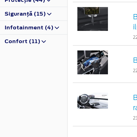
Siguranţă (15)
B
i
Infotainment (4)
2
Confort (11)
B
2
B
r
2