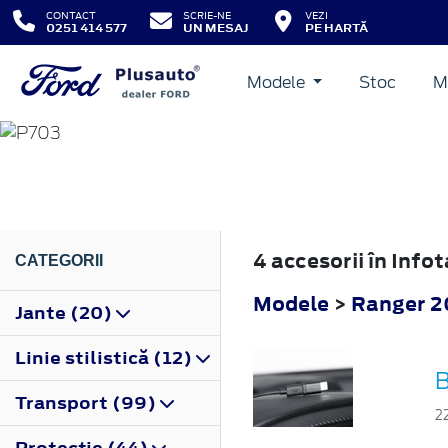
CONTACT
SCRIE-NE
VEZI
0251 414 577
UN MESAJ
PE HARTĂ
Modele
Stoc
M
RANGER
2022
4 accesorii în Inf
CATEGORII
Modele
>
Ranger 2
Jante (20)
Linie stilistică (12)
B
Transport (99)
2
Protecţie (44)