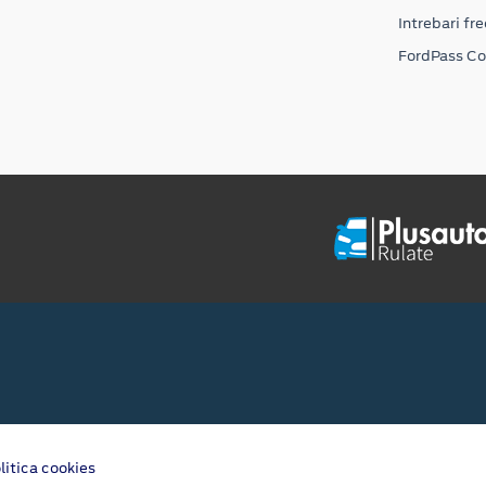
Intrebari fr
FordPass C
litica cookies