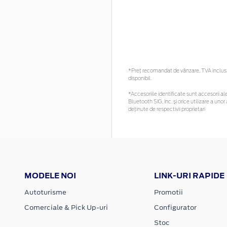
*Preţ recomandat de vânzare, TVA inclus. 
disponibil.
*Accesoriile identificate sunt accesorii ale
Bluetooth SIG, Inc. și orice utilizare a u
deținute de respectivii proprietari
MODELE NOI
LINK-URI RAPIDE
Autoturisme
Promotii
Comerciale & Pick Up-uri
Configurator
Stoc