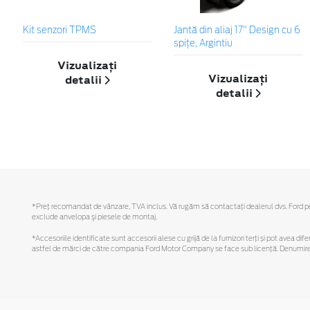
Kit senzori TPMS
Jantă din aliaj 17" Design cu 6
spiţe, Argintiu
Vizualizați
Vizualizați
detalii
detalii
*Preţ recomandat de vânzare, TVA inclus. Vă rugăm să contactaţi dealerul dvs. Ford pentr
exclude anvelopa şi piesele de montaj.
*Accesoriile identificate sunt accesorii alese cu grijă de la furnizori terți și pot avea di
astfel de mărci de către compania Ford Motor Company se face sub licență. Denumirea iP