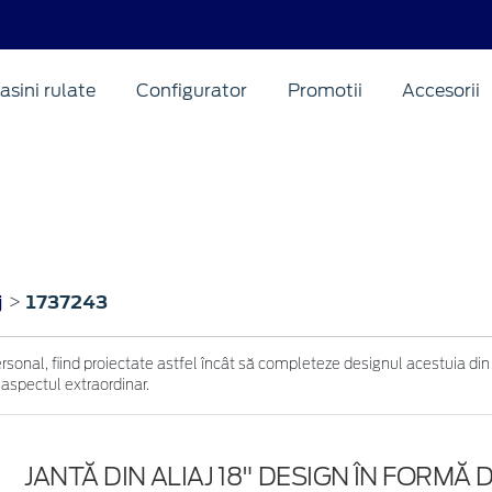
asini rulate
Configurator
Promotii
Accesorii
j
1737243
>
ersonal, fiind proiectate astfel încât să completeze designul acestuia din
 aspectul extraordinar.
JANTĂ DIN ALIAJ 18" DESIGN ÎN FORMĂ D