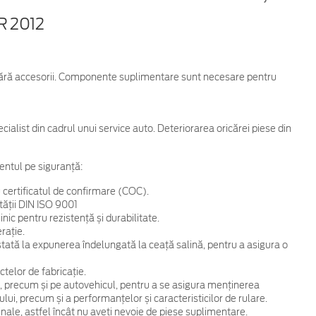
 2012
, fără accesorii. Componente suplimentare sunt necesare pentru
cialist din cadrul unui service auto. Deteriorarea oricărei piese din
entul pe siguranță:
 certificatul de confirmare (COC).
tății DIN ISO 9001
ic pentru rezistență și durabilitate.
rație.
 testată la expunerea îndelungată la ceață salină, pentru a asigura o
telor de fabricație.
, precum și pe autovehicul, pentru a se asigura menținerea
ului, precum și a performanțelor și caracteristicilor de rulare.
ginale, astfel încât nu aveți nevoie de piese suplimentare.