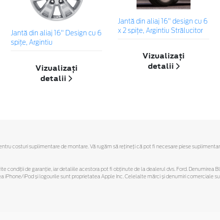
Jantă din aliaj 16" design cu 6
x 2 spiţe, Argintiu Strălucitor
Jantă din aliaj 16" Design cu 6
spiţe, Argintiu
Vizualizați
detalii
Vizualizați
detalii
u costuri suplimentare de montare. Vă rugăm să reţineţi că pot fi necesare piese suplimentare. Ofe
ferite condiții de garanție, iar detaliile acestora pot fi obținute de la dealerul dvs. Ford. Denumirea 
hone/iPod și logourile sunt proprietatea Apple Inc. Celelalte mărci și denumiri comerciale sunt 