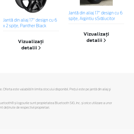
Jantă din aliaj 17" design cu 6
spiţe, Argintiu sSrălucitor
Jantă din aliaj 17" design cu 6
x 2 spiţe, Panther Black
Vizualizați
detalii
Vizualizați
detalii
rta este valabilă în limita stocului disponibil. Preţul este pe jantă din aliaj şi
Bluetooth® și logourile sunt proprietatea Bluetooth SIG, Inc. și orice utilizare a unor
deținute de respectivii proprietari.