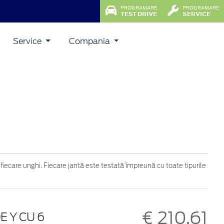
PROGRAMARE
PROGRAMARE
TEST DRIVE
SERVICE
Service
Compania
 fiecare unghi. Fiecare jantă este testată împreună cu toate tipurile
€ 210,61
E Y CU 6