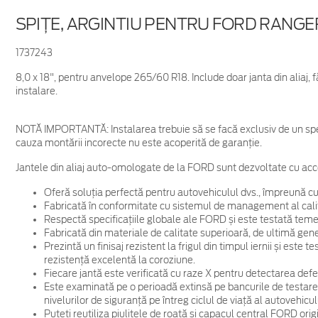
SPIŢE, ARGINTIU PENTRU FORD RANGER
1737243
8,0 x 18", pentru anvelope 265/60 R18. Include doar janta din aliaj
instalare.
NOTĂ IMPORTANTĂ:
Instalarea trebuie să se facă exclusiv de un spe
cauza montării incorecte nu este acoperită de garanţie.
Jantele din aliaj auto-omologate de la FORD sunt dezvoltate cu acc
Oferă soluția perfectă pentru autovehiculul dvs., împreună cu
Fabricată în conformitate cu sistemul de management al cali
Respectă specificațiile globale ale FORD și este testată temein
Fabricată din materiale de calitate superioară, de ultimă gene
Prezintă un finisaj rezistent la frigul din timpul iernii și este
rezistență excelentă la coroziune.
Fiecare jantă este verificată cu raze X pentru detectarea defec
Este examinată pe o perioadă extinsă pe bancurile de testare
nivelurilor de siguranță pe întreg ciclul de viață al autovehicul
Puteți reutiliza piulițele de roată și capacul central FORD ori