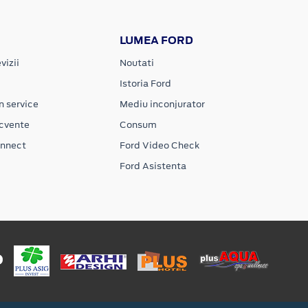
LUMEA FORD
vizii
Noutati
Istoria Ford
n service
Mediu inconjurator
ecvente
Consum
onnect
Ford Video Check
Ford Asistenta