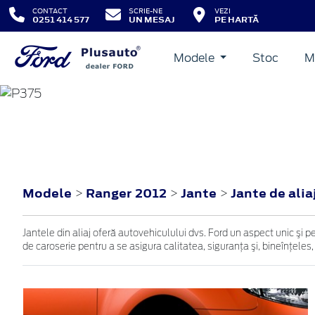
CONTACT
SCRIE-NE
VEZI
0251 414 577
UN MESAJ
PE HARTĂ
Modele
Stoc
M
RANGER
2012
Modele
Ranger 2012
Jante
Jante de alia
>
>
>
Jantele din aliaj oferă autovehiculului dvs. Ford un aspect unic şi p
de caroserie pentru a se asigura calitatea, siguranţa şi, bineînţeles,