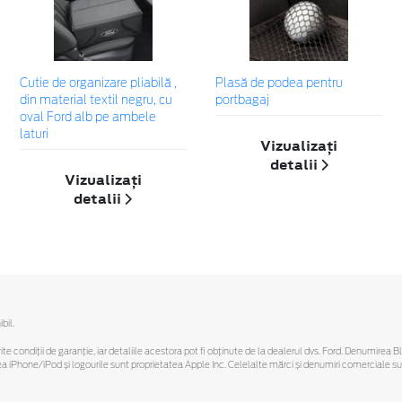
Cutie de organizare pliabilă ,
Plasă de podea pentru
din material textil negru, cu
portbagaj
oval Ford alb pe ambele
laturi
Vizualizați
detalii
Vizualizați
detalii
bil.
ferite condiții de garanție, iar detaliile acestora pot fi obținute de la dealerul dvs. Ford. Denumirea 
hone/iPod și logourile sunt proprietatea Apple Inc. Celelalte mărci și denumiri comerciale sunt 