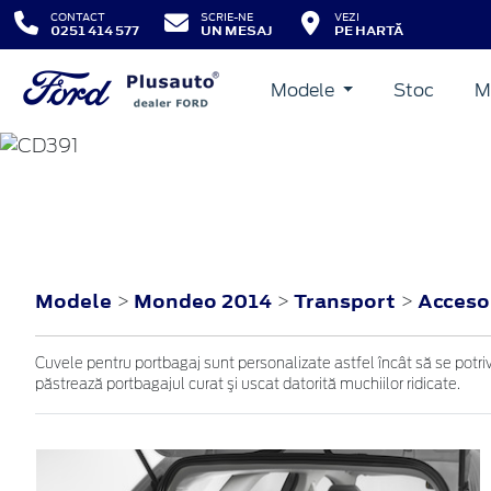
CONTACT
SCRIE-NE
VEZI
0251 414 577
UN MESAJ
PE HARTĂ
Modele
Stoc
M
MONDEO
2014
Modele
Mondeo 2014
Transport
Acceso
>
>
>
Cuvele pentru portbagaj sunt personalizate astfel încât să se potriv
păstrează portbagajul curat şi uscat datorită muchiilor ridicate.