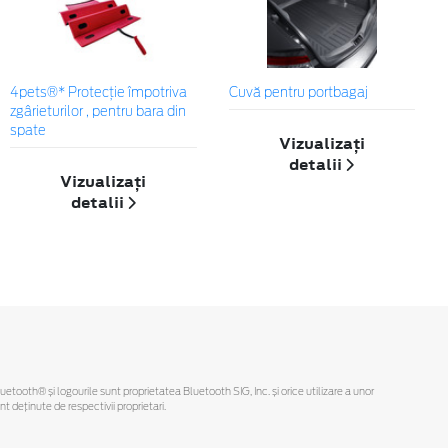
4pets®* Protecție împotriva
Cuvă pentru portbagaj
zgârieturilor , pentru bara din
spate
Vizualizați
detalii
Vizualizați
detalii
Bluetooth® și logourile sunt proprietatea Bluetooth SIG, Inc. și orice utilizare a unor
deținute de respectivii proprietari.