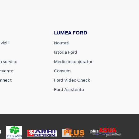
LUMEA FORD
vizii
Noutati
Istoria Ford
n service
Mediu inconjurator
ecvente
Consum
onnect
Ford Video Check
Ford Asistenta