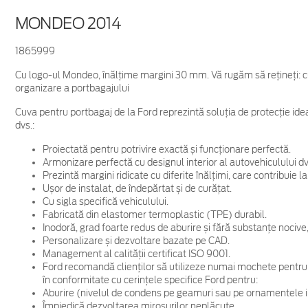
MONDEO 2014
1865999
Cu logo-ul Mondeo, înălţime margini 30 mm. Vă rugăm să rețineți: cu
organizare a portbagajului
Cuva pentru portbagaj de la Ford reprezintă soluția de protecție idea
dvs.:
Proiectată pentru potrivire exactă și funcționare perfectă.
Armonizare perfectă cu designul interior al autovehiculului dv
Prezintă margini ridicate cu diferite înălțimi, care contribuie l
Ușor de instalat, de îndepărtat și de curățat.
Cu sigla specifică vehiculului.
Fabricată din elastomer termoplastic (TPE) durabil.
Inodoră, grad foarte redus de aburire și fără substanțe nociv
Personalizare și dezvoltare bazate pe CAD.
Management al calității certificat ISO 9001.
Ford recomandă clienților să utilizeze numai mochete pentru po
în conformitate cu cerințele specifice Ford pentru:
Aburire (nivelul de condens pe geamuri sau pe ornamentele i
Împiedică dezvoltarea mirosurilor neplăcute.