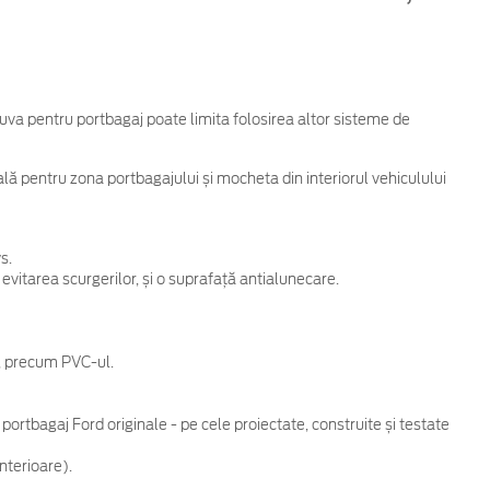
va pentru portbagaj poate limita folosirea altor sisteme de
lă pentru zona portbagajului și mocheta din interiorul vehiculului
s.
a evitarea scurgerilor, și o suprafață antialunecare.
e, precum PVC-ul.
rtbagaj Ford originale - pe cele proiectate, construite și testate
nterioare).