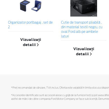
Organizator portbagaj , set de
Cutie de transport pliabilă ,
2
din material textil negru, cu
oval Ford alb pe ambele
laturi
Vizualizați
detalii
Vizualizați
detalii
*Preţ recomandat de vânzare, TVA inclus. Oferta este valabilă în limita stocului disponi
*Accesoriile identificate sunt accesorii alese cu grijă de la furnizori terți și pot avea di
astfel de mărci de către compania Ford Motor Company se face sub licență. Denumirea iP