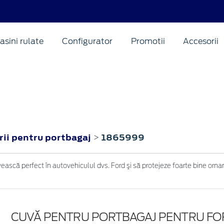
asini rulate
Configurator
Promotii
Accesorii
rii pentru portbagaj
1865999
>
ească perfect în autovehiculul dvs. Ford şi să protejeze foarte bine ornam
CUVĂ PENTRU PORTBAGAJ PENTRU FO