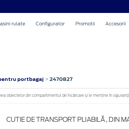
asini rulate
Configurator
Promotii
Accesorii
 pentru portbagaj
2470827
>
ea obiectelor din compartimentul de încărcare și le menține în siguranță,
CUTIE DE TRANSPORT PLIABILĂ , DIN M