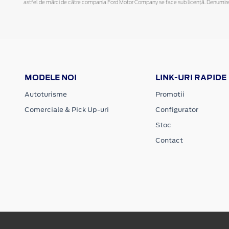
astfel de mărci de către compania Ford Motor Company se face sub licență. Denumirea iP
MODELE NOI
LINK-URI RAPIDE
Autoturisme
Promotii
Comerciale & Pick Up-uri
Configurator
Stoc
Contact