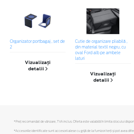
Organizator portbagaj , set de
Cutie de organizare pliabilă ,
2
din material textil negru, cu
oval Ford alb pe ambele
laturi
Vizualizați
detalii
Vizualizați
detalii
*Preţ recomandat de vânzare, TVA inclus. Oferta este valabilă în limita stocului disponi
*Accesoriile identificate sunt accesorii alese cu grijă de la furnizori terți și pot avea di