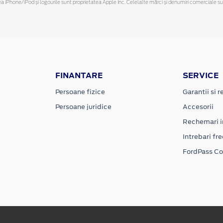
hone/iPod și logourile sunt proprietatea Apple Inc. Celelalte mărci și denumiri comerciale sunt 
FINANTARE
SERVICE
Persoane fizice
Garantii si re
Persoane juridice
Accesorii
Rechemari i
Intrebari fr
FordPass C