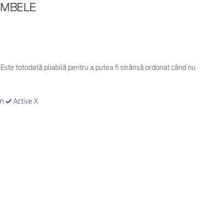
AMBELE
Este totodată pliabilă pentru a putea fi strânsă ordonat când nu
um
Active X