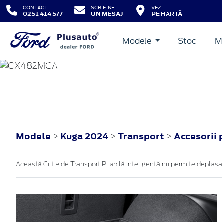
CONTACT
SCRIE-NE
VEZI
0251 414 577
UN MESAJ
PE HARTĂ
Modele
Stoc
M
KUGA
2024
Modele
Kuga 2024
Transport
Accesorii
>
>
>
Această Cutie de Transport Pliabilă inteligentă nu permite deplasar