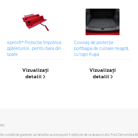
4pets®* Protecție împotriva
Covoraş de protecţie
zgârieturilor , pentru bara din
portbagaj de culoare neagră,
spate
cu logo Kuga
Vizualizați
Vizualizați
detalii
detalii
bil.
ferite condiții de garanție, iar detaliile acestora pot fi obținute de la dealerul dvs. Ford. Denumirea 