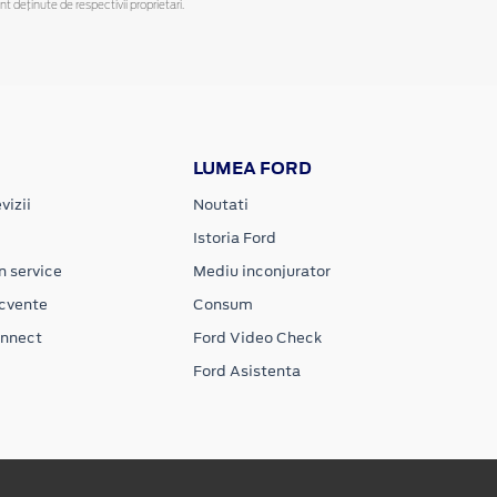
deținute de respectivii proprietari.
LUMEA FORD
vizii
Noutati
Istoria Ford
n service
Mediu inconjurator
ecvente
Consum
onnect
Ford Video Check
Ford Asistenta