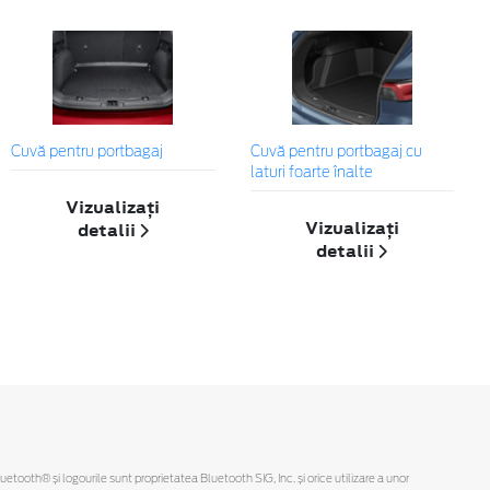
Cuvă pentru portbagaj
Cuvă pentru portbagaj cu
laturi foarte înalte
Vizualizați
Vizualizați
detalii
detalii
Bluetooth® și logourile sunt proprietatea Bluetooth SIG, Inc. și orice utilizare a unor