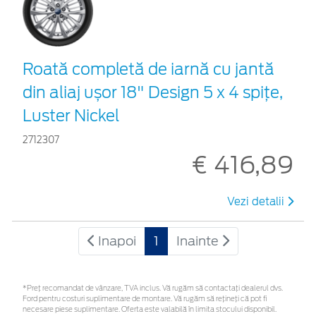
Roată completă de iarnă cu jantă
din aliaj ușor 18" Design 5 x 4 spițe,
Luster Nickel
2712307
€ 416,89
Vezi detalii
Inapoi
1
Inainte
*Preţ recomandat de vânzare, TVA inclus. Vă rugăm să contactaţi dealerul dvs.
Ford pentru costuri suplimentare de montare. Vă rugăm să rețineți că pot fi
necesare piese suplimentare. Oferta este valabilă în limita stocului disponibil.