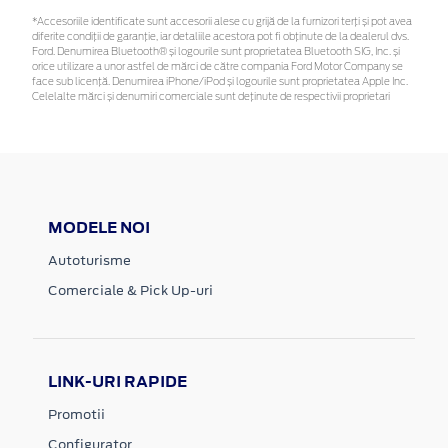
*Accesoriile identificate sunt accesorii alese cu grijă de la furnizori terți și pot avea
diferite condiții de garanție, iar detaliile acestora pot fi obținute de la dealerul dvs.
Ford. Denumirea Bluetooth® și logourile sunt proprietatea Bluetooth SIG, Inc. și
orice utilizare a unor astfel de mărci de către compania Ford Motor Company se
face sub licență. Denumirea iPhone/iPod și logourile sunt proprietatea Apple Inc.
Celelalte mărci și denumiri comerciale sunt deținute de respectivii proprietari
MODELE NOI
Autoturisme
Comerciale & Pick Up-uri
LINK-URI RAPIDE
Promotii
Configurator