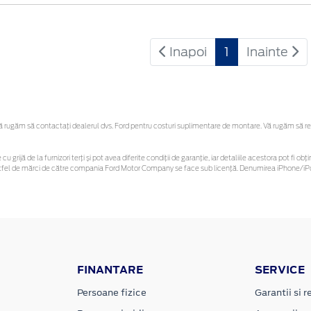
Inapoi
1
Inainte
rugăm să contactaţi dealerul dvs. Ford pentru costuri suplimentare de montare. Vă rugăm să rețin
cu grijă de la furnizori terți și pot avea diferite condiții de garanție, iar detaliile acestora pot fi
r astfel de mărci de către compania Ford Motor Company se face sub licență. Denumirea iPhone/iPo
FINANTARE
SERVICE
Persoane fizice
Garantii si re