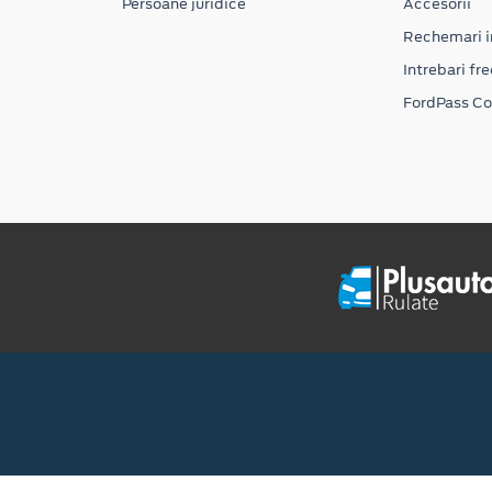
Persoane juridice
Accesorii
Rechemari i
Intrebari fr
FordPass C