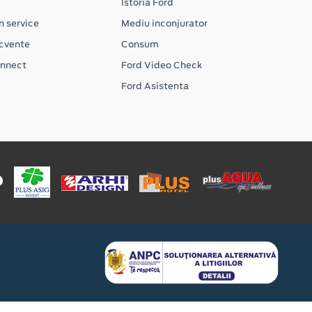
Istoria Ford
n service
Mediu inconjurator
ecvente
Consum
onnect
Ford Video Check
Ford Asistenta