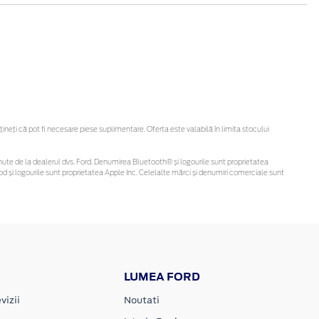
eți că pot fi necesare piese suplimentare. Oferta este valabilă în limita stocului
 obținute de la dealerul dvs. Ford. Denumirea Bluetooth® și logourile sunt proprietatea
d și logourile sunt proprietatea Apple Inc. Celelalte mărci și denumiri comerciale sunt
LUMEA FORD
vizii
Noutati