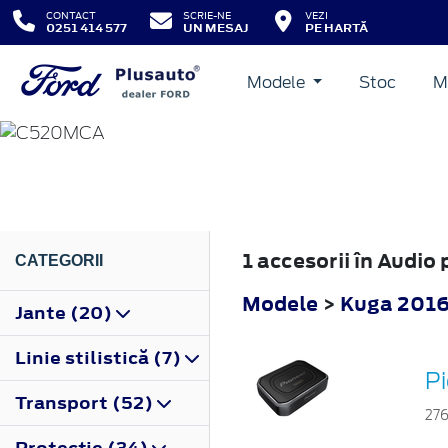
CONTACT
SCRIE-NE
VEZI
0251 414 577
UN MESAJ
PE HARTĂ
Modele
Stoc
M
KUGA
2016
1 accesorii în Audi
CATEGORII
Modele
>
Kuga 201
Jante (20)
Linie stilistică (7)
P
Transport (52)
27
Protecţie (34)