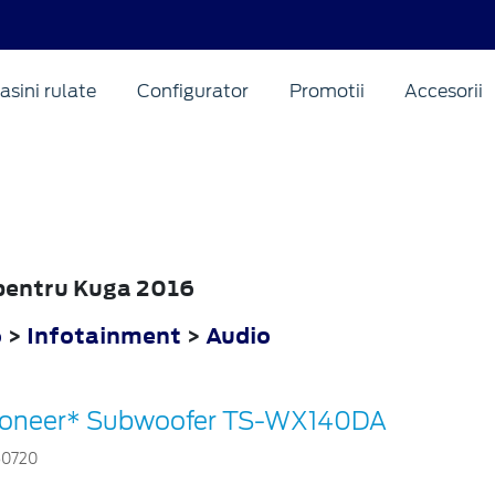
asini rulate
Configurator
Promotii
Accesorii
o pentru Kuga 2016
6
>
Infotainment
>
Audio
ioneer* Subwoofer TS-WX140DA
60720