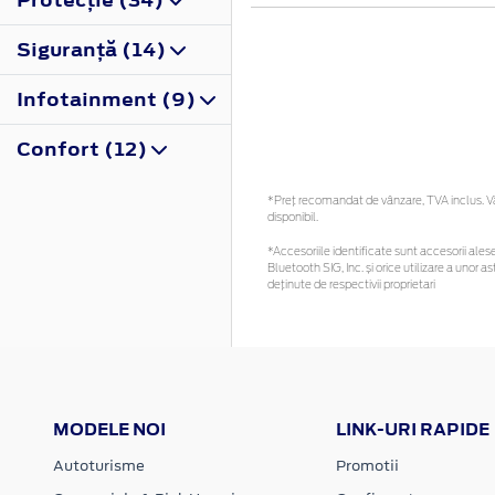
Siguranţă (14)
Infotainment (9)
Confort (12)
*Preţ recomandat de vânzare, TVA inclus. Vă 
disponibil.
*Accesoriile identificate sunt accesorii alese 
Bluetooth SIG, Inc. și orice utilizare a uno
deținute de respectivii proprietari
MODELE NOI
LINK-URI RAPIDE
Autoturisme
Promotii