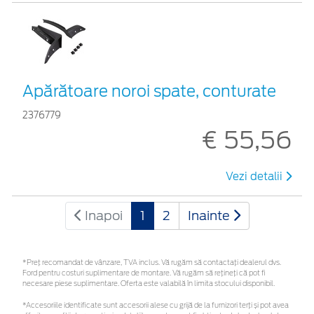
Apărătoare noroi spate, conturate
2376779
€ 55,56
Vezi detalii
Inapoi
1
2
Inainte
*Preţ recomandat de vânzare, TVA inclus. Vă rugăm să contactaţi dealerul dvs.
Ford pentru costuri suplimentare de montare. Vă rugăm să rețineți că pot fi
necesare piese suplimentare. Oferta este valabilă în limita stocului disponibil.
*Accesoriile identificate sunt accesorii alese cu grijă de la furnizori terți și pot avea