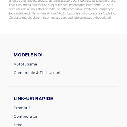
diferite condiții de garanție, iar detaliile acestora pot fi obținute de la dealerul dvs.
Ford. Denumirea Bluetooth® și logourile sunt proprietatea Bluetooth SIG, Inc. și
orice utilizare a unor astfel de mărci de către compania Ford Motor Company se
face sub licență. Denumirea iPhone/iPod și logourile sunt proprietatea Apple Inc.
Celelalte mărci și denumiri comerciale sunt deținute de respectivii proprietari
MODELE NOI
Autoturisme
Comerciale & Pick Up-uri
LINK-URI RAPIDE
Promotii
Configurator
Stoc