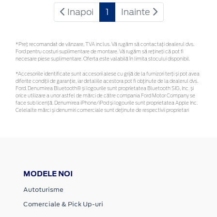
Inapoi
1
Inainte
*Preţ recomandat de vânzare, TVA inclus. Vă rugăm să contactaţi dealerul dvs.
Ford pentru costuri suplimentare de montare. Vă rugăm să rețineți că pot fi
necesare piese suplimentare. Oferta este valabilă în limita stocului disponibil.
*Accesoriile identificate sunt accesorii alese cu grijă de la furnizori terți și pot avea
diferite condiții de garanție, iar detaliile acestora pot fi obținute de la dealerul dvs.
Ford. Denumirea Bluetooth® și logourile sunt proprietatea Bluetooth SIG, Inc. și
orice utilizare a unor astfel de mărci de către compania Ford Motor Company se
face sub licență. Denumirea iPhone/iPod și logourile sunt proprietatea Apple Inc.
Celelalte mărci și denumiri comerciale sunt deținute de respectivii proprietari
MODELE NOI
Autoturisme
Comerciale & Pick Up-uri