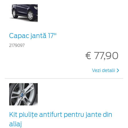
Capac jantă 17"
2179097
€ 77,90
Vezi detalii
Kit piuliţe antifurt pentru jante din
aliaj