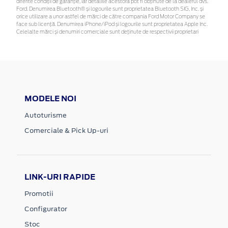
diferite condiții de garanție, iar detaliile acestora pot fi obținute de la dealerul dvs.
Ford. Denumirea Bluetooth® și logourile sunt proprietatea Bluetooth SIG, Inc. și
orice utilizare a unor astfel de mărci de către compania Ford Motor Company se
face sub licență. Denumirea iPhone/iPod și logourile sunt proprietatea Apple Inc.
Celelalte mărci și denumiri comerciale sunt deținute de respectivii proprietari
MODELE NOI
Autoturisme
Comerciale & Pick Up-uri
LINK-URI RAPIDE
Promotii
Configurator
Stoc