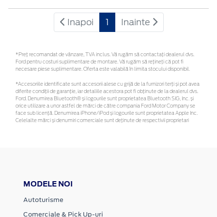
Inapoi
1
Inainte
*Preţ recomandat de vânzare, TVA inclus. Vă rugăm să contactaţi dealerul dvs.
Ford pentru costuri suplimentare de montare. Vă rugăm să rețineți că pot fi
necesare piese suplimentare. Oferta este valabilă în limita stocului disponibil.
*Accesoriile identificate sunt accesorii alese cu grijă de la furnizori terți și pot avea
diferite condiții de garanție, iar detaliile acestora pot fi obținute de la dealerul dvs.
Ford. Denumirea Bluetooth® și logourile sunt proprietatea Bluetooth SIG, Inc. și
orice utilizare a unor astfel de mărci de către compania Ford Motor Company se
face sub licență. Denumirea iPhone/iPod și logourile sunt proprietatea Apple Inc.
Celelalte mărci și denumiri comerciale sunt deținute de respectivii proprietari
MODELE NOI
Autoturisme
Comerciale & Pick Up-uri