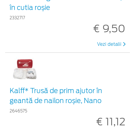
în cutia roșie
2332717
€ 9,50
Vezi detalii
Kalff* Trusă de prim ajutor în
geantă de nailon roșie, Nano
2646575
€ 11,12