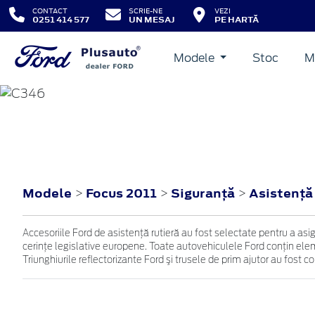
CONTACT
SCRIE-NE
VEZI
0251 414 577
UN MESAJ
PE HARTĂ
Modele
Stoc
M
FOCUS
2011
Modele
Focus 2011
Siguranţă
Asistenţă
>
>
>
Accesoriile Ford de asistenţă rutieră au fost selectate pentru a as
cerinţe legislative europene. Toate autovehiculele Ford conţin eleme
Triunghiurile reflectorizante Ford şi trusele de prim ajutor au fost 