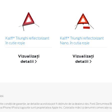
Kalff* Triunghi reflectorizant
Kalff* Triunghi reflectorizant
în cutie roșie
Nano, în cutia roșie
Vizualizați
Vizualizați
detalii
detalii
bil.
ferite condiții de garanție, iar detaliile acestora pot fi obținute de la dealerul dvs. Ford. Denumirea 
hone/iPod și logourile sunt proprietatea Apple Inc. Celelalte mărci și denumiri comerciale sunt 