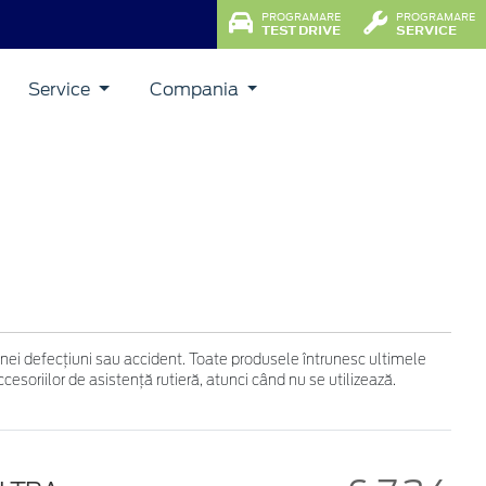
PROGRAMARE
PROGRAMARE
TEST DRIVE
SERVICE
Service
Compania
 unei defecţiuni sau accident. Toate produsele întrunesc ultimele
soriilor de asistenţă rutieră, atunci când nu se utilizează.