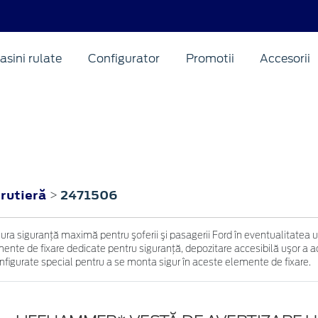
asini rulate
Configurator
Promotii
Accesorii
 rutieră
2471506
>
igura siguranţă maximă pentru şoferii şi pasagerii Ford în eventualitatea
nte de fixare dedicate pentru siguranţă, depozitare accesibilă uşor a acce
configurate special pentru a se monta sigur în aceste elemente de fixare.