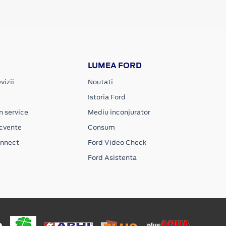
LUMEA FORD
vizii
Noutati
Istoria Ford
n service
Mediu inconjurator
ecvente
Consum
onnect
Ford Video Check
Ford Asistenta