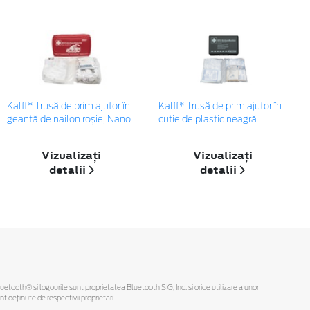
Kalff* Trusă de prim ajutor în
Kalff* Trusă de prim ajutor în
geantă de nailon roșie, Nano
cutie de plastic neagră
Vizualizați
Vizualizați
detalii
detalii
Bluetooth® și logourile sunt proprietatea Bluetooth SIG, Inc. și orice utilizare a unor
deținute de respectivii proprietari.