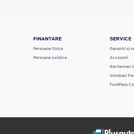
FINANTARE
SERVICE
Persoane fizice
Garantii si re
Persoane juridice
Accesorii
Rechemari i
Intrebari fr
FordPass C