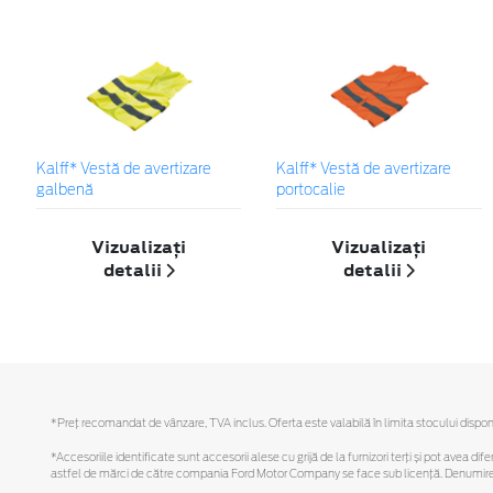
Kalff* Vestă de avertizare
Kalff* Vestă de avertizare
galbenă
portocalie
Vizualizați
Vizualizați
detalii
detalii
*Preţ recomandat de vânzare, TVA inclus. Oferta este valabilă în limita stocului disponi
*Accesoriile identificate sunt accesorii alese cu grijă de la furnizori terți și pot avea di
astfel de mărci de către compania Ford Motor Company se face sub licență. Denumirea iP