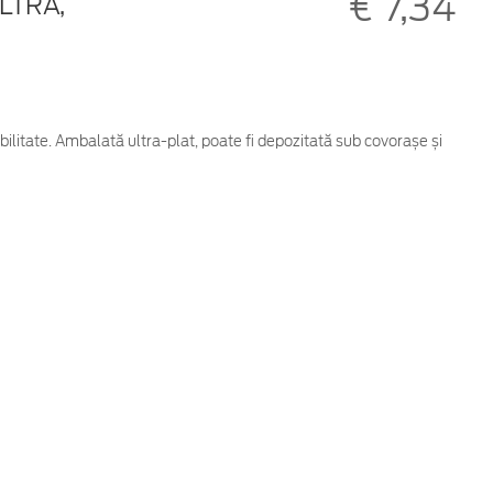
€ 7,34
LTRA,
bilitate. Ambalată ultra-plat, poate fi depozitată sub covorașe și