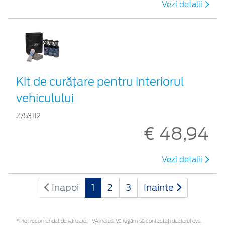
Vezi detalii
Kit de curățare pentru interiorul
vehiculului
2753112
€ 48,94
Vezi detalii
Inapoi
1
2
3
Inainte
*Preţ recomandat de vânzare, TVA inclus. Vă rugăm să contactaţi dealerul dvs.