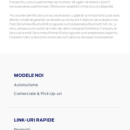
Ford pentru costuri suplimentare de montare. Vă rugăm să rețineți că pot fi
necesare piese suplimentare. Oferta este valabilă în limita stocului disponibil.
*Accesoriile identificate sunt accesorii alese cu grijă de la furnizori terți și pot avea
diferite condiții de garanție, iar detaliile acestora pot fi obținute de la dealerul dvs.
Ford. Denumirea Bluetooth® și logourile sunt proprietatea Bluetooth SIG, Inc. și
orice utilizare a unor astfel de mărci de către compania Ford Motor Company se
face sub licență. Denumirea iPhone/iPod și logourile sunt proprietatea Apple Inc.
Celelalte mărci și denumiri comerciale sunt deținute de respectivii proprietari
MODELE NOI
Autoturisme
Comerciale & Pick Up-uri
LINK-URI RAPIDE
Promotii